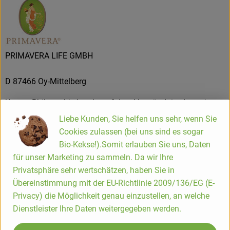
PRIMAVERA LIFE GMBH
D 87466 Oy-Mittelberg
Unsere Philosophie beruht auf dem Verständnis, dass eine
ganzheitliche Betrachtung von Gesundheit und Schönheit
Liebe Kunden, Sie helfen uns sehr, wenn Sie
das Wohlbefinden fördert und Körper, Geist und Seele in
Cookies zulassen (bei uns sind es sogar
Einklang bringt. Wir freuen uns, andere Menschen mit
Bio-Kekse!).Somit erlauben Sie uns, Daten
unserer 27jährigen Erfahrung in Pflanzen- und
für unser Marketing zu sammeln. Da wir Ihre
Aromatherapie inspirieren zu dürfen und mit ihnen unsere
Privatsphäre sehr wertschätzen, haben Sie in
Liebe zur Natur und unseren Respekt für Mensch und
Übereinstimmung mit der EU-Richtlinie 2009/136/EG (E-
Umwelt zu teilen. Wir haben uns zu höchster Qualität
Privacy) die Möglichkeit genau einzustellen, an welche
verpflichtet. Dies bedeutet für uns: erstklassige Produkte aus
Dienstleister Ihre Daten weitergegeben werden.
naturreinen, biologischen Zutaten, liebevolle Fürsorge und