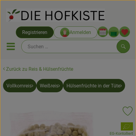
Warenko
Registrieren
Anmelden
Link
Mobiles Menu öffnen oder sc
Such
Zurück zu Reis & Hülsenfrüchte
Saatgut ab Juli
Vollkornreis
Weißreis
Hülsenfrüchte in der Tüte
Themenwelten
Neu & Angebote
Pr
Hofkisten
, Verband:
Vom Acker
EG-Kontolliert