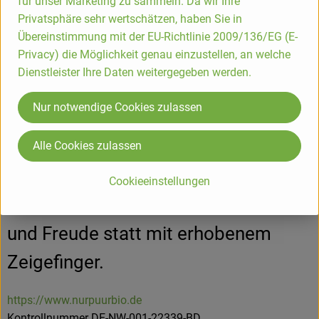
für unser Marketing zu sammeln. Da wir Ihre
echte Alternative für uns und unseren
Privatsphäre sehr wertschätzen, haben Sie in
Übereinstimmung mit der EU-Richtlinie 2009/136/EG (E-
Planeten ist, mit den Ansprüchen der
Privacy) die Möglichkeit genau einzustellen, an welche
heutigen Zeit an Gesundheit und
Dienstleister Ihre Daten weitergegeben werden.
Lifestyle.
Nur notwendige Cookies zulassen
Frei nach dem Motto “Authentisch ist
Alle Cookies zulassen
das neue cool” arbeiten wir FÜR
Cookieeinstellungen
unseren Planeten mit Leichtigkeit
und Freude statt mit erhobenem
Zeigefinger.
https://www.nurpuurbio.de
Kontrollnummer DE-NW-001-22339-BD