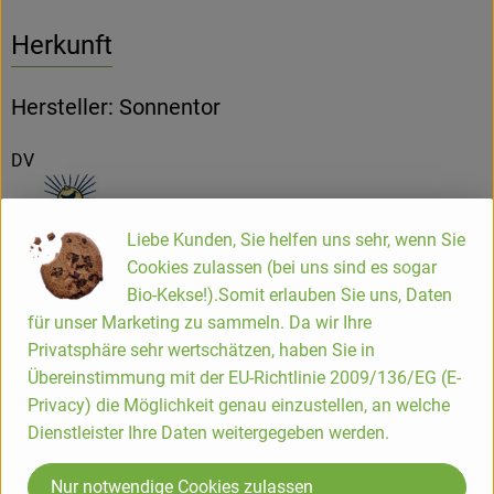
Herkunft
Hersteller: Sonnentor
DV
Liebe Kunden, Sie helfen uns sehr, wenn Sie
Cookies zulassen (bei uns sind es sogar
Bio-Kekse!).Somit erlauben Sie uns, Daten
Sonnentor Kräuterhandelsges. mbH
für unser Marketing zu sammeln. Da wir Ihre
Privatsphäre sehr wertschätzen, haben Sie in
A 3913 Sprögnitz
Übereinstimmung mit der EU-Richtlinie 2009/136/EG (E-
"Wir von Sonnentor glauben fest daran,dass in der Natur
Privacy) die Möglichkeit genau einzustellen, an welche
die besten Rezepte für ein schönes und langes Leben
Dienstleister Ihre Daten weitergegeben werden.
stecken.
Dafür arbeiten wir und davon leben wir.Und wir
glauben,dass die biologische Landwirtschaft die einzige
Nur notwendige Cookies zulassen