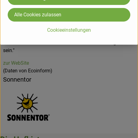
Alternative zu den immer größer werdenden Problemen von
Monokultur und Überproduktion ist.Der Kreislauf,das immer
Alle Cookies zulassen
Wiederkehrende,das sich ständig erneuernde Leben ist unser
Grundprinzip.So,wie leben und leben lassen,gegenseitige
Cookieeinstellungen
Anerkennung und Wertschätzung für ein langfristiges
Miteinander unerlässlich sind.Alles muss im Gleichgewicht
sein."
zur WebSite
(Daten von Ecoinform)
Sonnentor