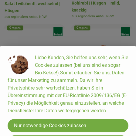
Kohlrabi | Hüsgen – mild,
Salat I wöchentl. wechselnd |
knackig
Hüsgen
aus regionalem Anbau NRW
aus regionalem Anbau NRW
, Herkunft:
, Herkunft:
regional
regional
, Verband:
, Verband
Liebe Kunden, Sie helfen uns sehr, wenn Sie
Cookies zulassen (bei uns sind es sogar
Bio-Kekse!).Somit erlauben Sie uns, Daten
für unser Marketing zu sammeln. Da wir Ihre
1.2 kg
eingeplant
Privatsphäre sehr wertschätzen, haben Sie in
Übereinstimmung mit der EU-Richtlinie 2009/136/EG (E-
1 Stück
eingeplant
6,75 €
/ kg
Privacy) die Möglichkeit genau einzustellen, an welche
, Preis:
Tomaten | Hüsgen
Dienstleister Ihre Daten weitergegeben werden.
3,75 €
/ Stück
aus regionalem Anbau NRW
, Preis:
, Herkunft:
Sellerie Stauden (ca. 400 g) |
Nur notwendige Cookies zulassen
Hüsgen
aus regionalem Anbau NRW