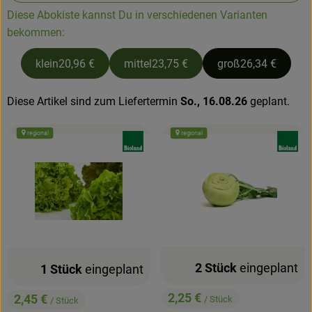
Diese Abokiste kannst Du in verschiedenen Varianten
Hofladen
bekommen:
klein
20,96 €
mittel
23,75 €
groß
26,34 €
Diese Artikel sind zum Liefertermin
So., 16.08.26
geplant.
regional
regional
, Verband:
, Verband
2 Stück
eingeplant
1 Stück
eingeplant
2,25 €
2,45 €
/ Stück
/ Stück
, Preis:
, Preis: