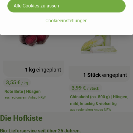
, Herkunft:
Alle Cookies zulassen
regional
regional
, Verband:
, Verband
Cookieeinstellungen
1 kg
eingeplant
1 Stück
eingeplant
3,55 €
/ kg
, Preis:
3,99 €
/ Stück
, Preis:
Rote Bete | Hüsgen
Chinakohl (ca. 500 g) | Hüsgen,
aus regionalem Anbau NRW
, Herkunft:
mild, knackig & vielseitig
aus regionalem Anbau NRW
, Herkunft:
Die Hofkiste
Bio-Lieferservice seit über 25 Jahren.