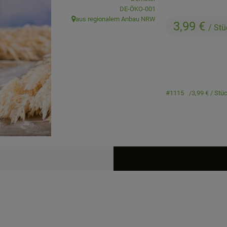
, Kontrollstelle:
DE-ÖKO-001
aus regionalem Anbau NRW
3,99 €
, Herkunft:
/ Stü
#1115
3,99 €
/ Stü