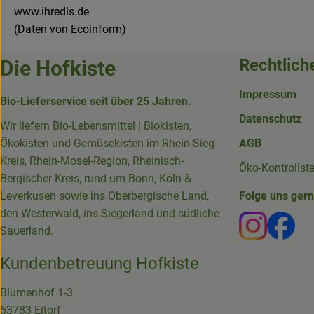
www.ihredls.de
(Daten von Ecoinform)
Rechtlich
Die Hofkiste
Impressum
Bio-Lieferservice seit über 25 Jahren.
Datenschutz
Wir liefern Bio-Lebensmittel | Biokisten,
Ökokisten und Gemüsekisten im Rhein-Sieg-
AGB
Kreis, Rhein-Mosel-Region, Rheinisch-
Öko-Kontrollst
Bergischer-Kreis, rund um Bonn, Köln &
Leverkusen sowie ins Oberbergische Land,
Folge uns ger
den Westerwald, ins Siegerland und südliche
Externer 
Ext
Sauerland.
Kundenbetreuung Hofkiste
Blumenhof 1-3
53783 Eitorf