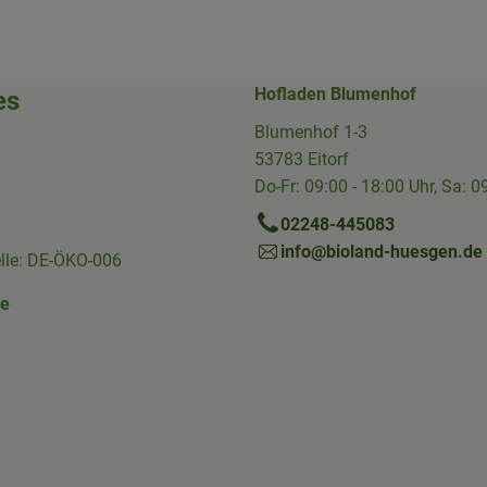
Hofladen Blumenhof
es
Blumenhof 1-3
53783 Eitorf
Do-Fr: 09:00 - 18:00 Uhr, Sa: 0
02248-445083
info@bioland-huesgen.de
elle: DE-ÖKO-006
ne
Link zu https://www.instagram.com/die.hofkiste/
erner Link zu https://www.facebook.com/p/Die-Hofkiste-Rhein