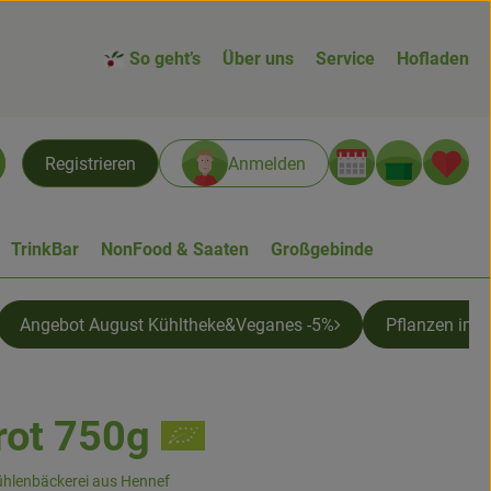
So geht’s
Über uns
Service
Hofladen
Warenk
L
Registrieren
Anmelden
chen
TrinkBar
NonFood & Saaten
Großgebinde
Angebot August Kühltheke&Veganes -5%
Pflanzen im 
rot 750g
nzufügen
hlenbäckerei aus Hennef