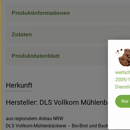
Produktinformationen
Zutaten
Produktdatenblatt
wertsch
2009/13
Herkunft
Dienstl
Nur
Hersteller: DLS Vollkorn Mühlenbäckerei
aus regionalem Anbau NRW
DLS Vollkorn-Mühlenbäckerei – Bio-Brot und Backwaren aus