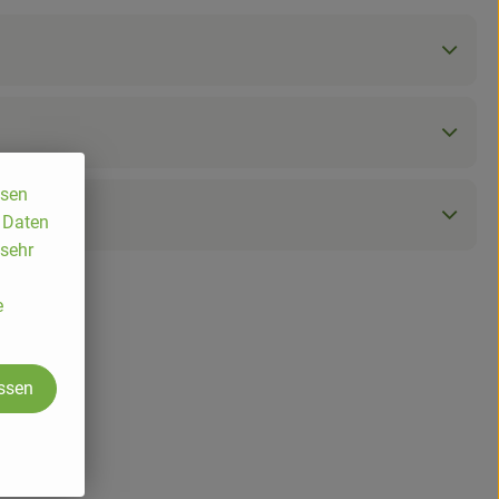
ssen
, Daten
 sehr
e
assen