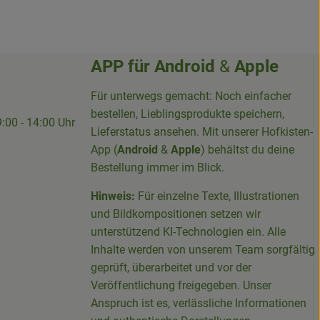
APP für
Android
&
Apple
Für unterwegs gemacht: Noch einfacher
bestellen, Lieblingsprodukte speichern,
9:00 - 14:00 Uhr
Lieferstatus ansehen. Mit unserer Hofkisten-
App (
Android
&
Apple
) behältst du deine
Bestellung immer im Blick.
Hinweis:
Für einzelne Texte, Illustrationen
und Bildkompositionen setzen wir
-Sieg-Kreis-100094715007395/
unterstützend KI-Technologien ein. Alle
Inhalte werden von unserem Team sorgfältig
geprüft, überarbeitet und vor der
Veröffentlichung freigegeben. Unser
Anspruch ist es, verlässliche Informationen