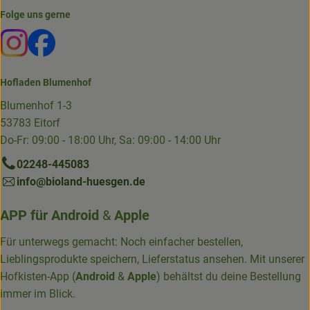
Folge uns gerne
Externer Link zu https://www.instagram.com/die.hofkiste
Externer Link zu https://www.facebook.com/p/Die-
Hofladen Blumenhof
Blumenhof 1-3
53783 Eitorf
Do-Fr: 09:00 - 18:00 Uhr, Sa: 09:00 - 14:00 Uhr
02248-445083
info@bioland-huesgen.de
APP für
Android
&
Apple
Für unterwegs gemacht: Noch einfacher bestellen,
Lieblingsprodukte speichern, Lieferstatus ansehen. Mit unserer
Hofkisten-App (
Android
&
Apple
) behältst du deine Bestellung
immer im Blick.