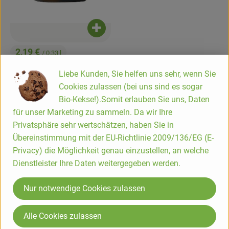
Produkt zum Warenkorb hinzufügen
2,19 €
/ 0,33 l
, Preis:
Pflanzliche Sahne (Flasche)
Liebe Kunden, Sie helfen uns sehr, wenn Sie
, Referenzpreis:
DV
6,64 €
/ l
, Herkunft:
Cookies zulassen (bei uns sind es sogar
Mehrweg
Bio-Kekse!).Somit erlauben Sie uns, Daten
, Verband:
für unser Marketing zu sammeln. Da wir Ihre
Produkt zu Favouriten hinzufügen
, Kontrollstelle:
AT-BIO-301
Privatsphäre sehr wertschätzen, haben Sie in
Übereinstimmung mit der EU-Richtlinie 2009/136/EG (E-
Privacy) die Möglichkeit genau einzustellen, an welche
Dienstleister Ihre Daten weitergegeben werden.
Nur notwendige Cookies zulassen
Alle Cookies zulassen