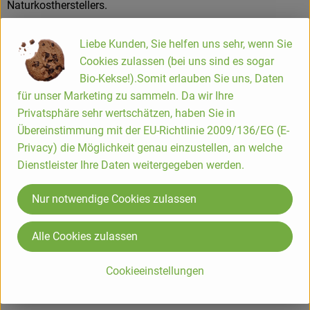
Naturkostherstellers.
Vollwertige Müslis, erlesene Mehle, Backmischungen für
Liebe Kunden, Sie helfen uns sehr, wenn Sie
saftige Torten, Kuchen und Brote, nahrhafte Porridges und
Cookies zulassen (bei uns sind es sogar
herzhafte Veggie-Mischungen, alles oft glutenfrei, weizenfrei
Bio-Kekse!).Somit erlauben Sie uns, Daten
und vegan – unter der Marke Bauck Mühle vertreibt die
für unser Marketing zu sammeln. Da wir Ihre
Bauck GmbH heute rund 150 Produkte. Immer unter dem
Privatsphäre sehr wertschätzen, haben Sie in
Motto: „Bio. Aus Liebe zur Zukunft.“
Übereinstimmung mit der EU-Richtlinie 2009/136/EG (E-
Privacy) die Möglichkeit genau einzustellen, an welche
Die Bauck Mühle steht für innovative Rezepturen, in denen
Dienstleister Ihre Daten weitergegeben werden.
ausschließlich Bio- und Demeter-Rohstoffe verarbeitet
werden und die einfach zuzubereiten sind. Seit 2005 ist der
Nur notwendige Cookies zulassen
Mühlenbetrieb außerdem auf glutenfreie Produkte, die der
ganzen Familie schmecken, spezialisiert. Dazu tragen eine
Alle Cookies zulassen
eigene Glutenfrei-Mühle, glutenfreie Mischanlangen sowie
ein eigenes Glutenfrei-Labor bei.
Cookieeinstellungen