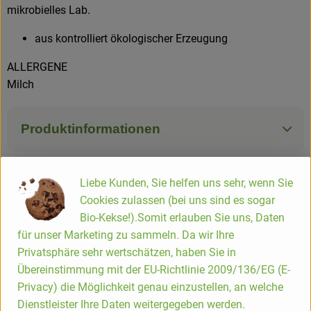
mikrobielles Lab.
aus kontrolliert ökologischer Erzeugung
ALLERGENE
Milch
Produktinformationen
Zutaten
Liebe Kunden, Sie helfen uns sehr, wenn Sie
Cookies zulassen (bei uns sind es sogar
Bio-Kekse!).Somit erlauben Sie uns, Daten
Nährwert-Info
für unser Marketing zu sammeln. Da wir Ihre
Privatsphäre sehr wertschätzen, haben Sie in
Übereinstimmung mit der EU-Richtlinie 2009/136/EG (E-
Produktdatenblatt
Privacy) die Möglichkeit genau einzustellen, an welche
Dienstleister Ihre Daten weitergegeben werden.