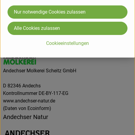
Nur notwendige Cookies zulassen
Herkunft
Alle Cookies zulassen
Hersteller: Andechser Natur
Cookieeinstellungen
Deutschland
Andechser Molkerei Scheitz GmbH
D 82346 Andechs
Kontrollnummer DE-BY-117-EG
www.andechser-natur.de
(Daten von Ecoinform)
Andechser Natur