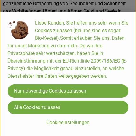
ganzheitliche Betrachtung von Gesundheit und Schönheit
das Wohlbefinden fördert und Körper, Geist und Seele in
Einklang bringt. Wir freuen uns, andere Menschen mit
Liebe Kunden, Sie helfen uns sehr, wenn Sie
unserer 27jährigen Erfahrung in Pflanzen- und
Cookies zulassen (bei uns sind es sogar
Aromatherapie inspirieren zu dürfen und mit ihnen unsere
Bio-Kekse!).Somit erlauben Sie uns, Daten
Liebe zur Natur und unseren Respekt für Mensch und
für unser Marketing zu sammeln. Da wir Ihre
Umwelt zu teilen. Wir haben uns zu höchster Qualität
Privatsphäre sehr wertschätzen, haben Sie in
verpflichtet. Dies bedeutet für uns: erstklassige Produkte aus
Übereinstimmung mit der EU-Richtlinie 2009/136/EG (E-
naturreinen, biologischen Zutaten, liebevolle Fürsorge und
Privacy) die Möglichkeit genau einzustellen, an welche
Verantwortung für Mensch und Natur sowie faire
Dienstleister Ihre Daten weitergegeben werden.
Beziehungen - zu unseren Produzenten, Lieferanten, Kunden,
Mitarbeitern, den Menschen, die unsere Vision teilen.
Nur notwendige Cookies zulassen
Produkte von
PRIMAVERA
schöpfen ihre Wirkkräfte aus dem
unermesslichen Reichtum der natürlichen Pflanzenwelt und
Alle Cookies zulassen
schenken Ihnen innere und äußere Balance.
Kontrollnummer ,DE-ÖKO-007 (Prüfgesellschaft ökologischer
Cookieeinstellungen
Landbau mbH)