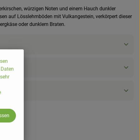
uerkirschen, würzigen Noten und einem Hauch dunkler
hsen auf Lösslehmböden mit Vulkangestein, verkörpert dieser
 Bergkäse oder dunklem Braten.
ssen
, Daten
 sehr
e
assen