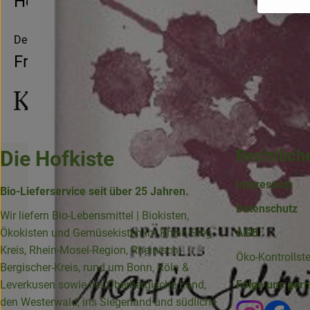
Hersteller: KIF
Deutschland
Friedrich Kiefer
Rechtlich
Die Hofkiste
Impressum
Bio-Lieferservice seit über 25 Jahren.
Datenschutz
Wir liefern Bio-Lebensmittel | Biokisten,
Ökokisten und Gemüsekisten im Rhein-Sieg-
AGB
Kreis, Rhein-Mosel-Region, Rheinisch-
Öko-Kontrollst
Bergischer-Kreis, rund um Bonn, Köln &
Leverkusen sowie ins Oberbergische Land,
Folge uns ger
den Westerwald, ins Siegerland und südliche
Externer 
Ext