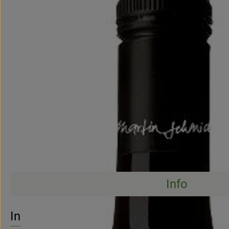
Info
Info