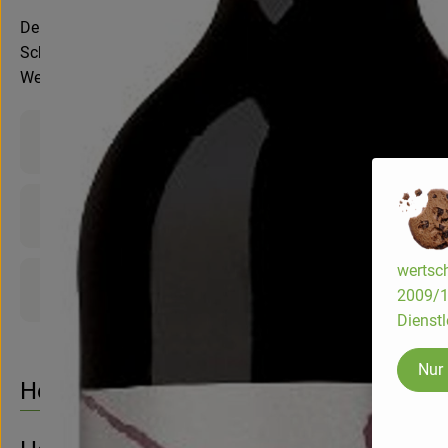
Der Vulkanlöss Spätburgunder vom Weingut Friedrich Kiefer 
Schokolade. Die Struktur zeigt animierende Kirschfrucht, le
Wein Authentizität und die über 60-jährige Bio-Tradition des
Produktinformationen
Zutaten
wertsch
Produktdatenblatt
2009/13
Dienstl
Nur
Herkunft