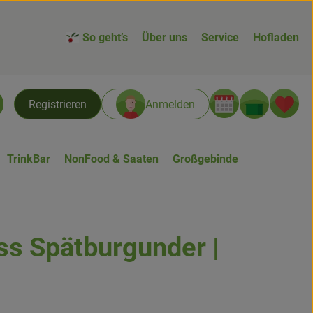
So geht’s
Über uns
Service
Hofladen
Warenk
L
Registrieren
Anmelden
chen
TrinkBar
NonFood & Saaten
Großgebinde
ss Spätburgunder |
n