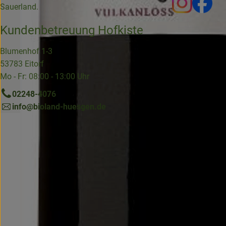
Sauerland.
Kundenbetreuung Hofkiste
Blumenhof 1-3
53783 Eitorf
Mo - Fr: 08:00 - 13:00 Uhr
02248-4076
info@bioland-huesgen.de