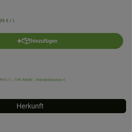
,99 €
/ l
hinzufügen
Produkt zum Warenkorb hinzufügen
99 €
/ l
19% MwSt
Handelsklasse II
Herkunft