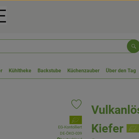
Su
r
Kühltheke
Backstube
Küchenzauber
Über den Tag
Vulkanlö
Produkt zu Favouriten hinzufüge
, Verband:
Kiefer
EG-Kontolliert
, Kontrollstelle:
DE-ÖKO-039