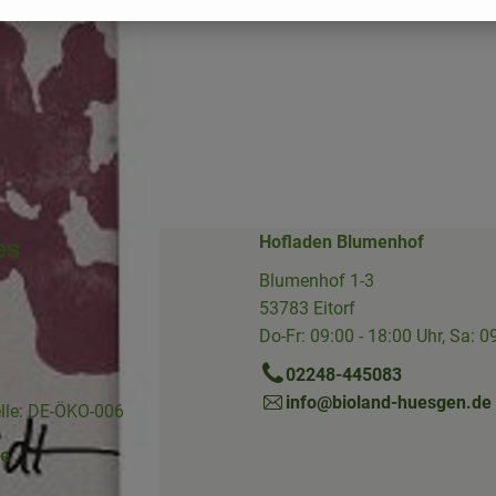
Hofladen Blumenhof
es
Blumenhof 1-3
53783 Eitorf
Do-Fr: 09:00 - 18:00 Uhr, Sa: 0
02248-445083
info@bioland-huesgen.de
elle: DE-ÖKO-006
ne
Link zu https://www.instagram.com/die.hofkiste/
erner Link zu https://www.facebook.com/p/Die-Hofkiste-Rhein