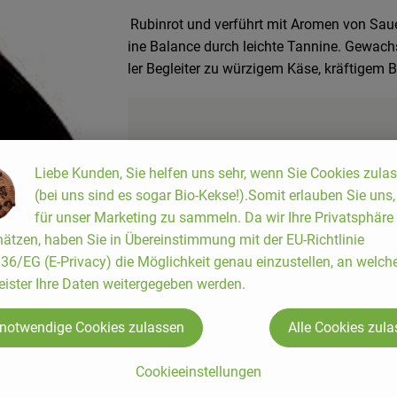
leuchtet in kräftigem Rubinrot und verführt mit Aromen von Sa
bendige Frische und feine Balance durch leichte Tannine. Gewac
 Kaiserstuhls. Ein idealer Begleiter zu würzigem Käse, kräftigem
Liebe Kunden, Sie helfen uns sehr, wenn Sie Cookies zula
(bei uns sind es sogar Bio-Kekse!).Somit erlauben Sie uns
für unser Marketing zu sammeln. Da wir Ihre Privatsphäre
ätzen, haben Sie in Übereinstimmung mit der EU-Richtlinie
6/EG (E-Privacy) die Möglichkeit genau einzustellen, an welch
eister Ihre Daten weitergegeben werden.
 notwendige Cookies zulassen
Alle Cookies zul
Cookieeinstellungen