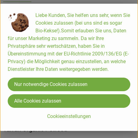
Hersteller: Yarrah Organic Petfood B.V.
Liebe Kunden, Sie helfen uns sehr, wenn Sie
Cookies zulassen (bei uns sind es sogar
Holland
Bio-Kekse!).Somit erlauben Sie uns, Daten
für unser Marketing zu sammeln. Da wir Ihre
Privatsphäre sehr wertschätzen, haben Sie in
Premium Petfood Brands B.V.
Übereinstimmung mit der EU-Richtlinie 2009/136/EG (E-
Privacy) die Möglichkeit genau einzustellen, an welche
NL 3851 GA ERMELO
Dienstleister Ihre Daten weitergegeben werden.
Wir sind der Erste Tiernahrungsproduzent in den Niederlanden mit einem
kompletten Sortiment an biologischen Produkten. Bereits seit 1992
Nur notwendige Cookies zulassen
verarbeiten wir ausschließlich Hühner, Rinder und Puten, die ein besseres
Leben hatten. Fleisch aus großen Mastbetrieben oder Masthühner wirst du
Alle Cookies zulassen
bei uns nicht finden.
zur WebSite
Cookieeinstellungen
(Daten von Ecoinform)
Yarrah Organic Petfood