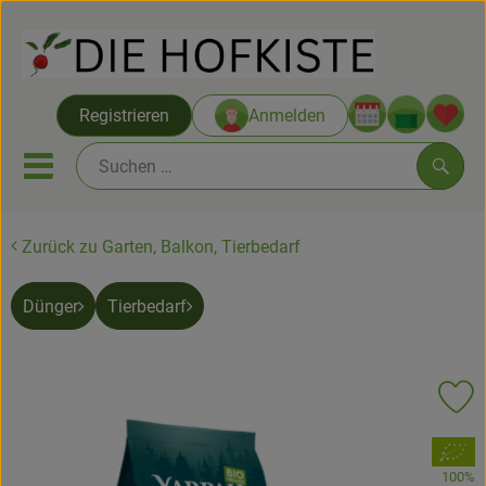
Warenko
Registrieren
Anmelden
Link
Mobiles Menu öffnen oder sc
Such
Zurück zu Garten, Balkon, Tierbedarf
Saatgut ab Juli
Dünger
Tierbedarf
Themenwelten
Neu & Angebote
Pr
Hofkisten
, Verband:
Vom Acker
100%