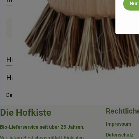
Nur
Produktinformationen
Herkunft
Hersteller: Bürstenhaus Redecker
Deutschland
Rechtlich
Die Hofkiste
Impressum
Bio-Lieferservice seit über 25 Jahren.
Datenschutz
Wir liefern Bio-Lebensmittel | Biokisten,