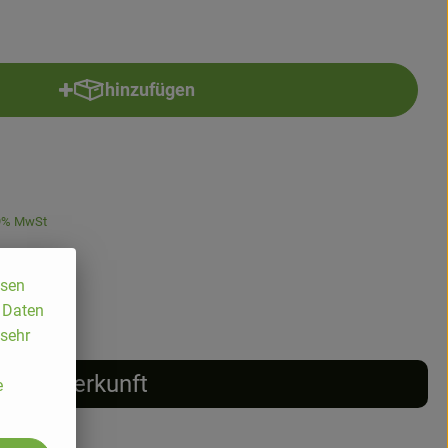
hinzufügen
Produkt zum Warenkorb hinzufügen
9% MwSt
ssen
, Daten
 sehr
Herkunft
e