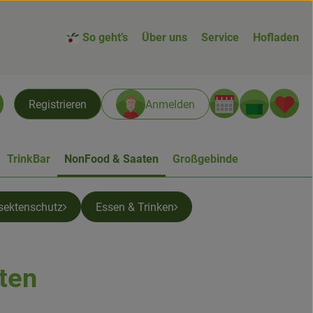
So geht’s
Über uns
Service
Hofladen
Warenk
L
Registrieren
Anmelden
chen
TrinkBar
NonFood & Saaten
Großgebinde
sektenschutz
Essen & Trinken
ten
n