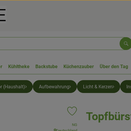
Su
r
Kühltheke
Backstube
Küchenzauber
Über den Tag
ör (Haushalt)
Aufbewahrung
Licht & Kerzen
In
Topfbürs
Produkt zu Favouriten hinzufüge
, Verband:
NG
Deutschland