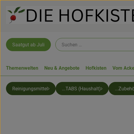
Saatgut ab Juli
Themenwelten
Neu & Angebote
Hofkisten
Vom Acke
Reinigungsmittel
...TABS (Haushalt)
...Zubeh