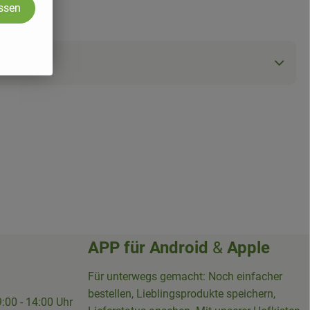
assen
APP für
Android
&
Apple
Für unterwegs gemacht: Noch einfacher
bestellen, Lieblingsprodukte speichern,
9:00 - 14:00 Uhr