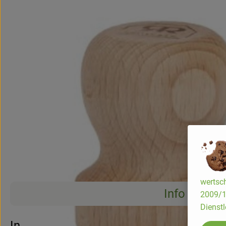
wertsch
Info
2009/13
Dienstl
Info