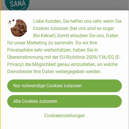
TerraSana Natuurvoeding BV
Liebe Kunden, Sie helfen uns sehr, wenn Sie
Cookies zulassen (bei uns sind es sogar
NL 2450 AB Leimuiden
Bio-Kekse!).Somit erlauben Sie uns, Daten
TERRA SANA - positive eating!
für unser Marketing zu sammeln. Da wir Ihre
Privatsphäre sehr wertschätzen, haben Sie in
Das niederländische Naturkostunternehmen TerraSana ist
Übereinstimmung mit der EU-Richtlinie 2009/136/EG (E-
mit über 35 Jahren Erfahrung ein Pionier in der Herstellung
Privacy) die Möglichkeit genau einzustellen, an welche
von Bioprodukten und ein führender Importeur von Bio-
Dienstleister Ihre Daten weitergegeben werden.
Feinkost aus der ganzen Welt. Unter dem Motto „positive
eating“ strebt TerraSana stets zum Gleichgewicht zwischen
Nur notwendige Cookies zulassen
Nachhaltigkeit, Genuss und handwerklicher Qualität.
Reine, gesunde und ehrliche Produkte zeichnen TerraSana
Alle Cookies zulassen
aus. Von hausgemachten Nussmusen über traditionelle
japanische Spezialitäten, natürliche Lakritze, mediterrane
Cookieeinstellungen
Delikatessen, Premium-Kokosmilch bis hin zu Keimbrot,
Snacks und Superfood – alle TerraSana-Produkte zeichnen