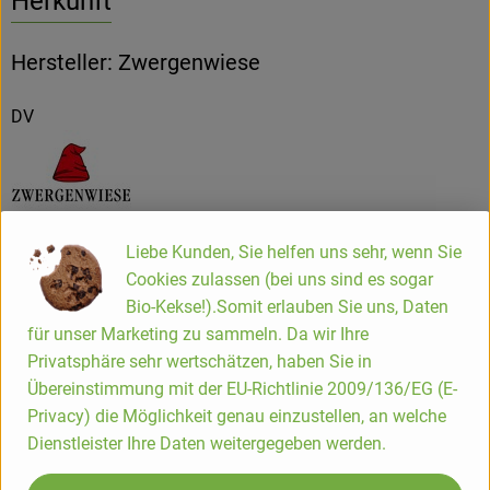
Herkunft
Hersteller: Zwergenwiese
DV
ZWERGENWIESE Naturkost GmbH
Liebe Kunden, Sie helfen uns sehr, wenn Sie
Cookies zulassen (bei uns sind es sogar
D 24887 Silberstedt
Bio-Kekse!).Somit erlauben Sie uns, Daten
Die Zwergenwiese Naturkost GmbH steht seit über 40 Jahren
für unser Marketing zu sammeln. Da wir Ihre
für liebevoll und sorgfältig hergestellte Bio-Lebensmittel.
Privatsphäre sehr wertschätzen, haben Sie in
Aus eigener Entwicklung und in eigener Produktion
Übereinstimmung mit der EU-Richtlinie 2009/136/EG (E-
entstehen pikante und fruchtige Brotaufstriche, Senfe,
Privacy) die Möglichkeit genau einzustellen, an welche
Tomatensaucen und Fertiggerichte für den Biohandel.
Dienstleister Ihre Daten weitergegeben werden.
Alles unter dem Zeichen der roten Zwergenmütze.
Seit Gründung spielt die Stärkung des Bio-Landbaus und die