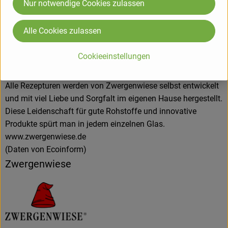
Nur notwendige Cookies zulassen
Erhaltung der Sortenvielfalt für Zwergenwiese eine große
Rolle beim Einkauf der kontrolliert biologischen Rohstoffe.
Alle Cookies zulassen
Kurze Wege, zuverlässige Vertragspartner, die Förderung des
regionalen Bio-Landbaus und ein enger Kontakt zu den
Cookieeinstellungen
Lieferanten spielen bei der Auswahl der Bio-Bauern eine
entscheidende Rolle.
Alle Rezepturen werden von Zwergenwiese selbst entwickelt
und mit viel Liebe und Sorgfalt im eigenen Hause hergestellt.
Diese Leidenschaft für gute Rohstoffe und innovative
Produkte spürt man in jedem einzelnen Glas.
www.zwergenwiese.de
(Daten von Ecoinform)
Zwergenwiese