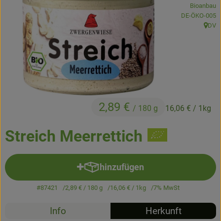
Bioanbau
Kühltheke
, Kontrollstelle
DE-ÖKO-005
DV
Backstube
, Herk
Küchenzauber
Über den Tag
TrinkBar
2,89 €
/ 180 g
16,06 €
/ 1kg
NonFood & Saaten
Streich Meerrettich
Großgebinde
hinzufügen
Produkt zum Warenkorb hinzuf
So geht’s
#87421
2,89 €
/ 180 g
16,06 €
/ 1kg
7% MwSt
Über uns
Info
Herkunft
Service