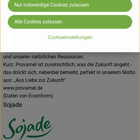
einem gesünderen Lebensstil für alle. Dieses Ziel wollten wir
Nur notwendige Cookies zulassen
mit der unscheinbaren Sojabohne erreichen.
Seither arbeitet Provamel, nach wie vor ein
Alle Cookies zulassen
Familienunternehmen, Tag für Tag auf dieses Ziel hin.
Schritt für Schritt setzen wir unseren Traum um: wenn es um
Cookieeinstellungen
wohlschmeckende, gesunde Produkte geht, aber auch im
Hinblick auf einen besseren Umgang mit anderen Menschen
und unseren natürlichen Ressourcen.
Kurz: Provamel ist zuversichtlich, was die Zukunft angeht -
das drückt sich, nebenbei bemerkt, perfekt in unserem Motto
aus: ,,Aus Liebe zur Zukunft".
www.provamel.de
(Daten von Ecoinform)
Sojade