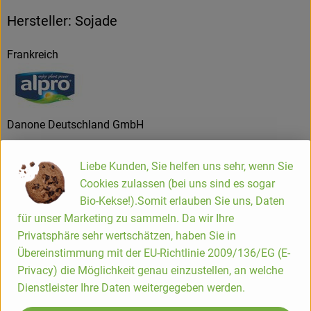
Hersteller: Sojade
Frankreich
Danone Deutschland GmbH
D 60329 Frankfurt am Main
Liebe Kunden, Sie helfen uns sehr, wenn Sie
Wird die nachhaltige Lebensmittelproduktion zum Standard
Cookies zulassen (bei uns sind es sogar
der zukunft werden?
Bio-Kekse!).Somit erlauben Sie uns, Daten
Tatsache ist, dass Provamel seit jeher ein
für unser Marketing zu sammeln. Da wir Ihre
Pionierunternehmen war, und zwar nicht nur im Hinblick auf
Privatsphäre sehr wertschätzen, haben Sie in
den Produktionsprozess, sondern auch aufgrund seiner
Übereinstimmung mit der EU-Richtlinie 2009/136/EG (E-
ökologischen und sozialen Überzeugungen. In gewisser
Privacy) die Möglichkeit genau einzustellen, an welche
Weise hat Provamel als Traum begonnen: der Traum von
Dienstleister Ihre Daten weitergegeben werden.
einer besseren Welt ohne Ernährungsprobleme und mit