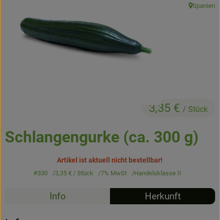
Spanien
Kühltheke
, Herkunft:
Backstube
Küchenzauber
Über den Tag
TrinkBar
3,35 €
/ Stück
NonFood & Saaten
Schlangengurke (ca. 300 g)
Großgebinde
Artikel ist aktuell nicht bestellbar!
#330
3,35 €
/ Stück
7% MwSt
Handelsklasse II
So geht’s
Info
Herkunft
Über uns
Service