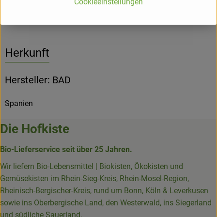
Cookieeinstellungen
Produktinformationen
Herkunft
Hersteller: BAD
Spanien
Die Hofkiste
Bio-Lieferservice seit über 25 Jahren.
Wir liefern Bio-Lebensmittel | Biokisten, Ökokisten und
Gemüsekisten im Rhein-Sieg-Kreis, Rhein-Mosel-Region,
Rheinisch-Bergischer-Kreis, rund um Bonn, Köln & Leverkusen
sowie ins Oberbergische Land, den Westerwald, ins Siegerland
und südliche Sauerland.