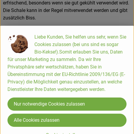
erfrischend, besonders wenn sie gut gekühlt verwendet wird.
Die Schale kann in der Regel mitverwendet werden und gibt
zusätzlich Biss.
Kleine Kochhilfe – passt besonders gut für:
Liebe Kunden, Sie helfen uns sehr, wenn Sie
– Frische Salate und Rohkost
Cookies zulassen (bei uns sind es sogar
– Brotbeläge und einfache Snacks
Bio-Kekse!).Somit erlauben Sie uns, Daten
– Kalte Suppen oder sommerliche Vorspeisen
für unser Marketing zu sammeln. Da wir Ihre
– Als knackige Beilage zu warmen Gerichten
Privatsphäre sehr wertschätzen, haben Sie in
Wissenswert:
Übereinstimmung mit der EU-Richtlinie 2009/136/EG (E-
Die Schlangengurke schmeckt besonders mild, weil sie kaum
Privacy) die Möglichkeit genau einzustellen, an welche
Bitterstoffe bildet. Diese Bitterkeit entsteht bei Gurken vor
Dienstleister Ihre Daten weitergegeben werden.
allem durch Stress beim Wachsen. Moderne Sorten werden
gezielt so angebaut, dass dieser Effekt minimiert wird –
Nur notwendige Cookies zulassen
deshalb kann die Gurke heute meist vollständig, inklusive
Schale, verwendet werden.
Alle Cookies zulassen