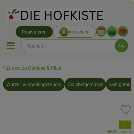
Warenko
Registrieren
Anmelden
Link
Mobiles Menu öffnen oder sc
Such
Zurück zu Gemüse & Pilze
Saatgut ab Juli
Wurzel- & Knollengemüse
Zwiebelgemüse
Kohlgemüs
Themenwelten
Neu & Angebote
Pr
Hofkisten
, Verband:
Vom Acker
EG-Kontolliert