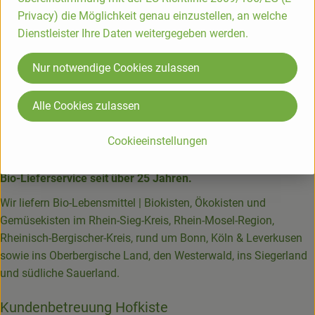
Deutschland
Privacy) die Möglichkeit genau einzustellen, an welche
Saling
Dienstleister Ihre Daten weitergegeben werden.
Nur notwendige Cookies zulassen
Alle Cookies zulassen
Cookieeinstellungen
Die Hofkiste
Bio-Lieferservice seit über 25 Jahren.
Wir liefern Bio-Lebensmittel | Biokisten, Ökokisten und
Gemüsekisten im Rhein-Sieg-Kreis, Rhein-Mosel-Region,
Rheinisch-Bergischer-Kreis, rund um Bonn, Köln & Leverkusen
sowie ins Oberbergische Land, den Westerwald, ins Siegerland
und südliche Sauerland.
Kundenbetreuung Hofkiste