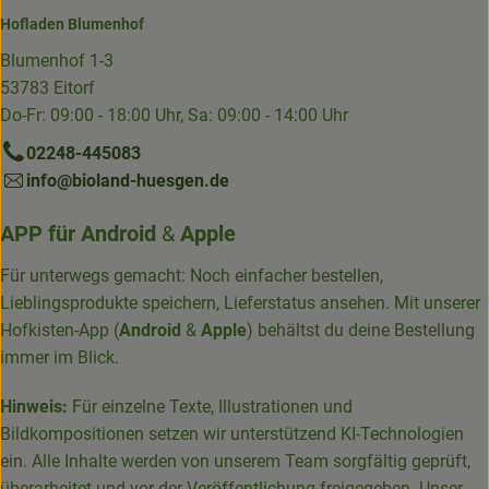
Hofladen Blumenhof
Blumenhof 1-3
53783 Eitorf
Do-Fr: 09:00 - 18:00 Uhr, Sa: 09:00 - 14:00 Uhr
02248-445083
info@bioland-huesgen.de
APP für
Android
&
Apple
Für unterwegs gemacht: Noch einfacher bestellen,
Lieblingsprodukte speichern, Lieferstatus ansehen. Mit unserer
Hofkisten-App (
Android
&
Apple
) behältst du deine Bestellung
immer im Blick.
Hinweis:
Für einzelne Texte, Illustrationen und
Bildkompositionen setzen wir unterstützend KI-Technologien
ein. Alle Inhalte werden von unserem Team sorgfältig geprüft,
überarbeitet und vor der Veröffentlichung freigegeben. Unser