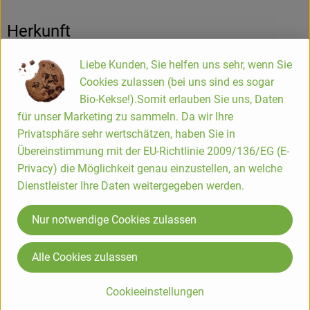
Herkunft
Liebe Kunden, Sie helfen uns sehr, wenn Sie
Hersteller: Schrozberger Milchbauern
Cookies zulassen (bei uns sind es sogar
Bio-Kekse!).Somit erlauben Sie uns, Daten
Deutschland
für unser Marketing zu sammeln. Da wir Ihre
Privatsphäre sehr wertschätzen, haben Sie in
Übereinstimmung mit der EU-Richtlinie 2009/136/EG (E-
Molkereigenossenschaft Hohenlohe-Franken eG
Privacy) die Möglichkeit genau einzustellen, an welche
Schrozberger Milchbauern
Dienstleister Ihre Daten weitergegeben werden.
D 74575 Schrozberg
- Demeter Pionier seit 1974
Nur notwendige Cookies zulassen
- Fachhandelsmarke
- Joghurt wird langzeitgesäuert, Herstellung ohne
Alle Cookies zulassen
Milchpulver
- Genossenschaftsmolkerei
Cookieeinstellungen
www.molkerei-schrozberg.de