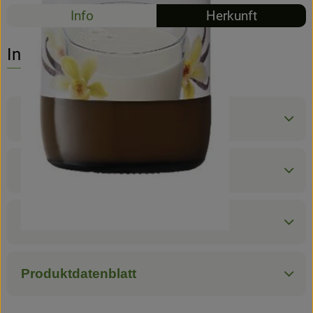
Info
Herkunft
Hofladen
Info
Produktinformationen
Zutaten
Nährwert-Info
Produktdatenblatt