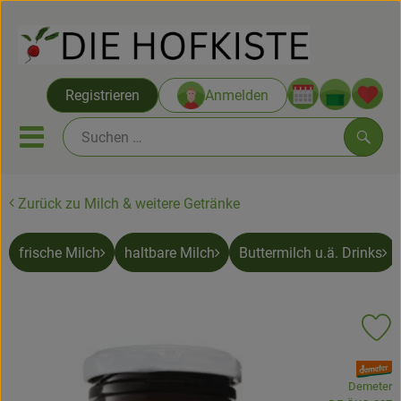
Warenko
Registrieren
Anmelden
Link
Mobiles Menu öffnen oder sc
Such
Zurück zu Milch & weitere Getränke
Saatgut ab Juli
frische Milch
haltbare Milch
Buttermilch u.ä. Drinks
Themenwelten
Neu & Angebote
Pr
Hofkisten
, Verband:
Vom Acker
Demeter