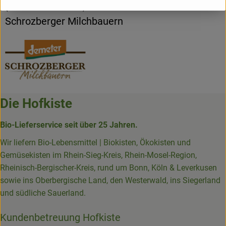
(Daten von Ecoinform)
Schrozberger Milchbauern
Die Hofkiste
Bio-Lieferservice seit über 25 Jahren.
Wir liefern Bio-Lebensmittel | Biokisten, Ökokisten und
Gemüsekisten im Rhein-Sieg-Kreis, Rhein-Mosel-Region,
Rheinisch-Bergischer-Kreis, rund um Bonn, Köln & Leverkusen
sowie ins Oberbergische Land, den Westerwald, ins Siegerland
und südliche Sauerland.
Kundenbetreuung Hofkiste