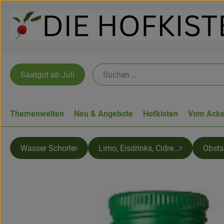
Saatgut ab Juli
Themenwelten
Neu & Angebote
Hofkisten
Vom Acke
Wasser Schorle
Limo, Eisdrinks, Cidre...
Obsts