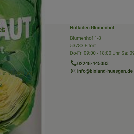
Hofladen Blumenhof
es
Blumenhof 1-3
53783 Eitorf
Do-Fr: 09:00 - 18:00 Uhr, Sa: 0
02248-445083
info@bioland-huesgen.de
elle: DE-ÖKO-006
ne
Link zu https://www.instagram.com/die.hofkiste/
erner Link zu https://www.facebook.com/p/Die-Hofkiste-Rhein