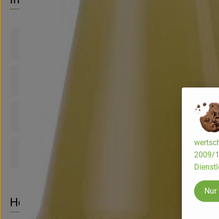
Produktinformationen
Zutaten
Nährwert-Info
wertsch
Produktdatenblatt
2009/13
Dienstl
Nur
Herkunft