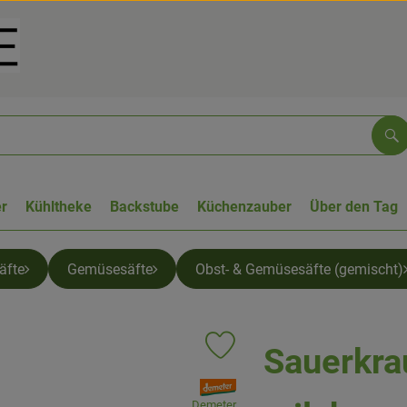
Su
r
Kühltheke
Backstube
Küchenzauber
Über den Tag
äfte
Gemüsesäfte
Obst- & Gemüsesäfte (gemischt)
Sauerkrau
Produkt zu Favouriten hinzufügen
, Verband:
Demeter