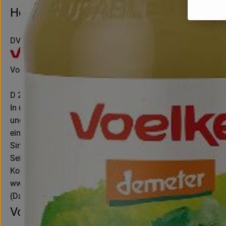
Hersteller: Voelkel
DV
Voelkel GmbH
D 29478 Höhbeck
In unserer familiengeführten Naturkostsafterei im Norden D
und besonders die Natur – und das seit mehr als 85 Jahren.
einiger Weniger, sondern gehört zwei gemeinnützigen Stiftu
Sinne kommt ein fester Teil unseres Gewinns ökologischen, so
Seit 2020 sind wir als eines von wenigen mittelständischen U
Kontrollnummer DE-NI-007-05193-BCD
www.voelkeljuice.de
(Daten von Ecoinform)
Voelkel