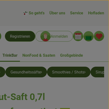
So geht’s
Über uns
Service
Hofladen
Warenk
L
Registrieren
Anmelden
chen
TrinkBar
NonFood & Saaten
Großgebinde
Gesundheitssäfte
Smoothies / Shots
Sirup &
t-Saft 0,7l