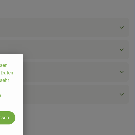
ssen
, Daten
 sehr
e
assen