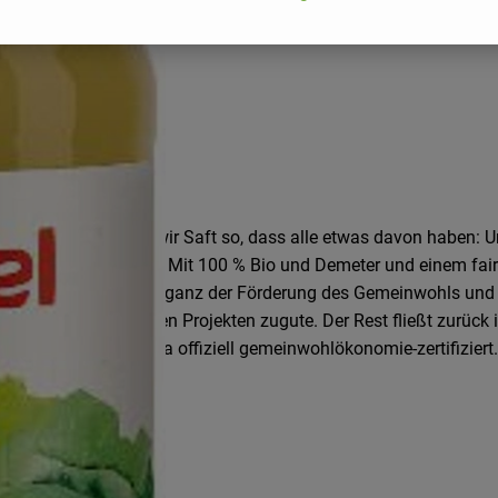
eutschlands machen wir Saft so, dass alle etwas davon haben: U
 Wie wir das machen? Mit 100 % Bio und Demeter und einem faire
ngen, die sich voll und ganz der Förderung des Gemeinwohls un
zialen und kulturellen Projekten zugute. Der Rest fließt zurück 
nternehmen in Europa offiziell gemeinwohlökonomie-zertifiziert.