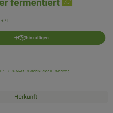
er fermentiert
7 €
/ l
hinzufügen
Produkt zum Warenkorb hinzufügen
 €
/ l
19% MwSt
Handelsklasse II
Mehrweg
Herkunft