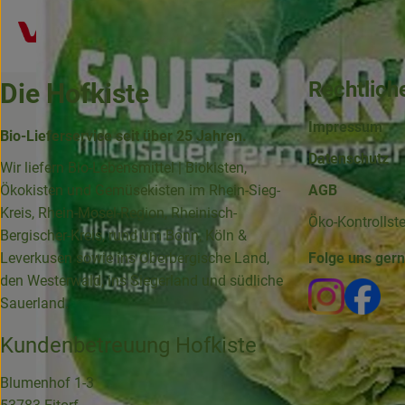
Rechtlich
Die Hofkiste
Impressum
Bio-Lieferservice seit über 25 Jahren.
Datenschutz
Wir liefern Bio-Lebensmittel | Biokisten,
Ökokisten und Gemüsekisten im Rhein-Sieg-
AGB
Kreis, Rhein-Mosel-Region, Rheinisch-
Öko-Kontrollst
Bergischer-Kreis, rund um Bonn, Köln &
Leverkusen sowie ins Oberbergische Land,
Folge uns ger
den Westerwald, ins Siegerland und südliche
Externer 
Ext
Sauerland.
Kundenbetreuung Hofkiste
Blumenhof 1-3