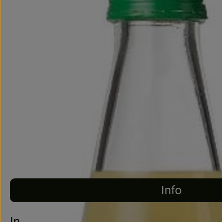
Info
Info