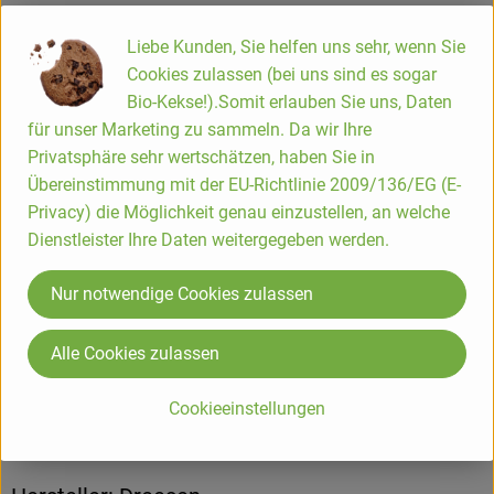
– Brot, Sandwiches und Aufstriche
– Salate und Bowls
Liebe Kunden, Sie helfen uns sehr, wenn Sie
– Suppen und Eintöpfe als frisches Topping
Cookies zulassen (bei uns sind es sogar
– Eiergerichte und herzhafte Snacks
Bio-Kekse!).Somit erlauben Sie uns, Daten
für unser Marketing zu sammeln. Da wir Ihre
Wissenswert:
Privatsphäre sehr wertschätzen, haben Sie in
Rettichkresse zählt zu den Microgreens und wird sehr jung
Übereinstimmung mit der EU-Richtlinie 2009/136/EG (E-
geerntet. Dadurch ist sie besonders aromatisch und enthält
Privacy) die Möglichkeit genau einzustellen, an welche
viele wertvolle Inhaltsstoffe – schon eine kleine Menge reicht
Dienstleister Ihre Daten weitergegeben werden.
aus, um Geschmack und Frische ins Gericht zu bringen.
Nur notwendige Cookies zulassen
Produktinformationen
Alle Cookies zulassen
Cookieeinstellungen
Herkunft