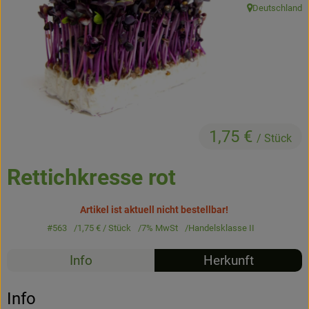
Deutschland
Kühltheke
, Herkunft:
Backstube
Küchenzauber
Über den Tag
TrinkBar
1,75 €
/ Stück
NonFood & Saaten
Rettichkresse rot
Großgebinde
Artikel ist aktuell nicht bestellbar!
#563
1,75 €
/ Stück
7% MwSt
Handelsklasse II
So geht’s
Info
Herkunft
Über uns
Info
Service