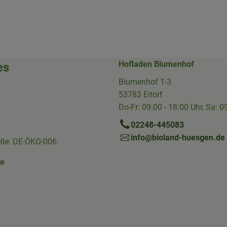
Hofladen Blumenhof
es
Blumenhof 1-3
53783 Eitorf
Do-Fr: 09:00 - 18:00 Uhr, Sa: 0
02248-445083
info@bioland-huesgen.de
elle: DE-ÖKO-006
ne
Link zu https://www.instagram.com/die.hofkiste/
erner Link zu https://www.facebook.com/p/Die-Hofkiste-Rhein