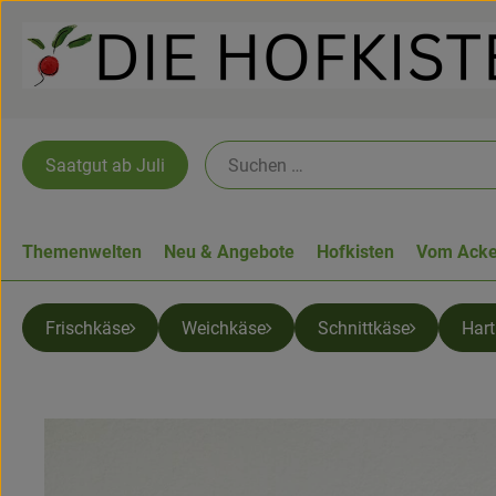
Saatgut ab Juli
Themenwelten
Neu & Angebote
Hofkisten
Vom Acke
Frischkäse
Weichkäse
Schnittkäse
Har