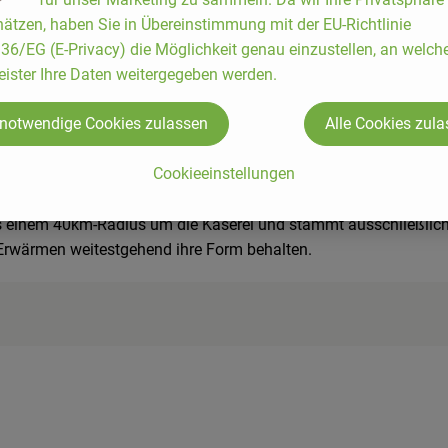
ätzen, haben Sie in Übereinstimmung mit der EU-Richtlinie
6/EG (E-Privacy) die Möglichkeit genau einzustellen, an welch
ssiv orange gefärbt mit Natur-Annatto.
eister Ihre Daten weitergegeben werden.
 notwendige Cookies zulassen
Alle Cookies zul
Cookieeinstellungen
namischem Anbau, *** = aus anerkannt ökologischer Aquakultur,
s einem 40km-Radius um die Käserei und stammt ausschließlich 
Erwärmen weitestgehend ihre Form behalten.