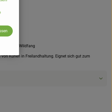
e
assen
 **** = aus Wildfang
von Kühen in Freilandhaltung. Eignet sich gut zum