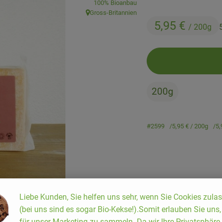
100% Bioanbau
Gross-Britannien
, Herkunft:
5,95 €
/ 200g
200g
#2599
5,95 €
/ 200g
5,
Liebe Kunden, Sie helfen uns sehr, wenn Sie Cookies zula
(bei uns sind es sogar Bio-Kekse!).Somit erlauben Sie uns
für unser Marketing zu sammeln. Da wir Ihre Privatsphäre