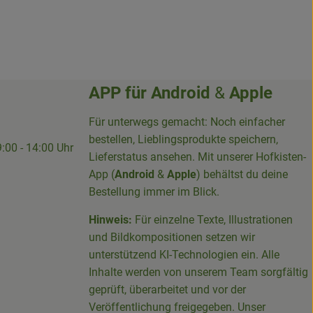
APP für
Android
&
Apple
Für unterwegs gemacht: Noch einfacher
bestellen, Lieblingsprodukte speichern,
9:00 - 14:00 Uhr
Lieferstatus ansehen. Mit unserer Hofkisten-
App (
Android
&
Apple
) behältst du deine
Bestellung immer im Blick.
Hinweis:
Für einzelne Texte, Illustrationen
und Bildkompositionen setzen wir
-Sieg-Kreis-100094715007395/
unterstützend KI-Technologien ein. Alle
Inhalte werden von unserem Team sorgfältig
geprüft, überarbeitet und vor der
Veröffentlichung freigegeben. Unser