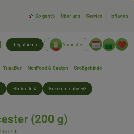
So geht’s
Über uns
Service
Hofladen
Warenk
L
Registrieren
Anmelden
chen
TrinkBar
NonFood & Saaten
Großgebinde
>Kuhmilch
Käsealternativen
ester (200 g)
gen
8% F.i.Tr.