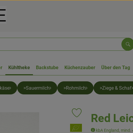
Su
r
Kühltheke
Backstube
Küchenzauber
Über den Tag
tkäse
>Sauermilch
>Rohmilch
>Ziege & Schaf
Red Leic
Produkt zu Favouriten hinzufü
, Verband:
kbA England, mind. 4