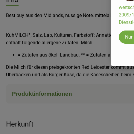
wertsch
2009/13
Best buy aus den Midlands, nussige Note, mittelalt und expre
Dienstl
KuhMILCH*, Salz, Lab, Kulturen, Farbstoff: Annatto (E 160b)
Nur
enthält folgende allergene Zutaten: Milch
= Zutaten aus ökol. Landbau, ** = Zutaten aus biol.dy
Die Milch für diesen preisgekrönten Red Leicester kommt au
Überbacken und als Burger-Käse, da die Käsescheiben beim 
Produktinformationen
Herkunft