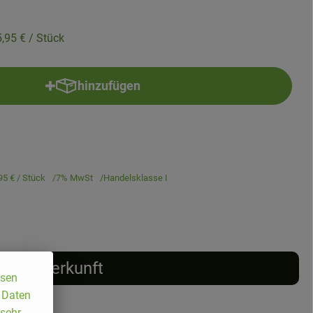
5,95 €
/ Stück
hinzufügen
Produkt zum Warenkorb hinzufügen
95 €
/ Stück
7% MwSt
Handelsklasse I
Herkunft
ssen
, Daten
 sehr