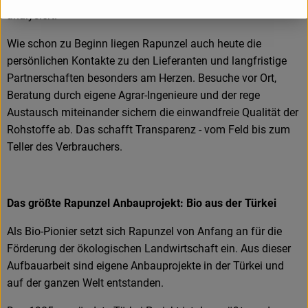
analysiert.
Wie schon zu Beginn liegen Rapunzel auch heute die
persönlichen Kontakte zu den Lieferanten und langfristige
Partnerschaften besonders am Herzen. Besuche vor Ort,
Beratung durch eigene Agrar-Ingenieure und der rege
Austausch miteinander sichern die einwandfreie Qualität der
Rohstoffe ab. Das schafft Transparenz - vom Feld bis zum
Teller des Verbrauchers.
Das größte Rapunzel Anbauprojekt: Bio aus der Türkei
Als Bio-Pionier setzt sich Rapunzel von Anfang an für die
Förderung der ökologischen Landwirtschaft ein. Aus dieser
Aufbauarbeit sind eigene Anbauprojekte in der Türkei und
auf der ganzen Welt entstanden.