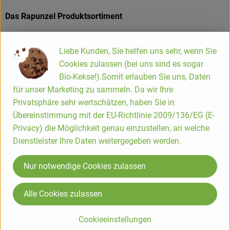
Das Rapunzel Produktsortiment
Die Rapunzel Produkte der ersten Stunde waren Nussmuse,
Trockenfrüchte und Müsli. Inzwischen umfasst das
Liebe Kunden, Sie helfen uns sehr, wenn Sie
Sortiment ca. 550 Produkte. Zusätzlich zählen heute
Cookies zulassen (bei uns sind es sogar
Erzeugnisse wie Teigwaren, Speiseöle, Schokoladen und
Bio-Kekse!).Somit erlauben Sie uns, Daten
Kaffee zum Kernsortiment. Die Hälfte dieser Produkte wird in
für unser Marketing zu sammeln. Da wir Ihre
Legau im Allgäu hergestellt oder verarbeitet.
Privatsphäre sehr wertschätzen, haben Sie in
Übereinstimmung mit der EU-Richtlinie 2009/136/EG (E-
Privacy) die Möglichkeit genau einzustellen, an welche
Dienstleister Ihre Daten weitergegeben werden.
Produkte in bester Bio-Qualität
Produktqualität steht bei Rapunzel an erster Stelle. Das
Nur notwendige Cookies zulassen
Qualitätssicherungs-Team nimmt daher eine
Schlüsselposition im Unternehmen ein. Die Kontrollen der
Alle Cookies zulassen
Rohstoffe beginnen bereits auf dem Feld. Bei Wareneingang
werden alle Rohstoffe und Produkte beprobt. Zusätzlich
Cookieeinstellungen
werden sie durch anerkannte externe Labors unabhängig