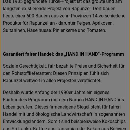
Das 1985 gegründete Türkei-Projekt ist das größte und am
längsten existierende Projekt von Rapunzel. Dort bauen
heute circa 600 Bauern aus zehn Provinzen 14 verschiedene
Produkte für Rapunzel an - darunter Feigen, Aprikosen,
Sultaninen, Haselnüsse, Pinienkerne und Tomaten.
Garantiert fairer Handel: das „HAND IN HAND“-Programm
Soziale Gerechtigkeit, fair bezahlte Preise und Sicherheit für
den Rohstofflieferanten: Diesen Prinzipien fühlt sich
Rapunzel weltweit in allen Projekten verpflichtet.
Deshalb wurde Anfang der 1990er Jahre ein eigenes
Fairhandels-Programm mit dem Namen HAND IN HAND ins
Leben gerufen. Dieses firmeneigene Siegel steht für fairen
Handel mit und ökologische Landwirtschaft in sogenannten
Entwicklungsländern. Somit sind beispielsweise Kokoschips
aus Sri Lanka, Kaffee aus Tansania oder Kakao aus Bolivien