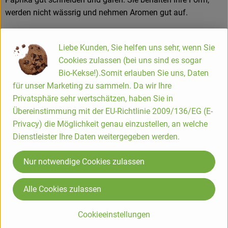
werden nicht wässrig und nehmen Aromen gut auf.
Kleine Kochhilfe – passt besonders gut für:
– Rohkost, Salate und kalte Platten
Liebe Kunden, Sie helfen uns sehr, wenn Sie
– Pfannengerichte und Ofengemüse
Cookies zulassen (bei uns sind es sogar
– Gefüllte Paprika
Bio-Kekse!).Somit erlauben Sie uns, Daten
– Saucen, Suppen oder geschmort als Beilage
für unser Marketing zu sammeln. Da wir Ihre
Privatsphäre sehr wertschätzen, haben Sie in
Wissenswert:
Übereinstimmung mit der EU-Richtlinie 2009/136/EG (E-
Rote Paprika sind vollständig ausgereift. Während der Reife
Privacy) die Möglichkeit genau einzustellen, an welche
wandelt die Frucht ihre Bitterstoffe ab und baut natürliche
Dienstleister Ihre Daten weitergegeben werden.
Zucker auf – deshalb schmecken rote Paprika süßer und
milder als grüne. Gleichzeitig wird das Fruchtfleisch weicher,
Nur notwendige Cookies zulassen
ohne an Stabilität zu verlieren.
Alle Cookies zulassen
Produktinformationen
Cookieeinstellungen