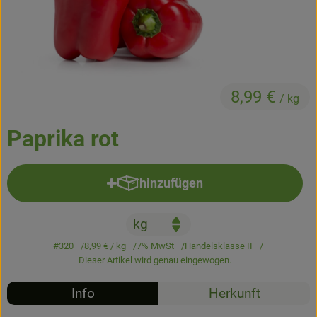
Kühltheke
Backstube
Küchenzauber
8,99 €
/ kg
Über den Tag
Paprika rot
TrinkBar
NonFood & Saaten
hinzufügen
Produkt zum Warenkorb hinzufü
Großgebinde
#320
8,99 €
/ kg
7% MwSt
Handelsklasse II
So geht’s
Dieser Artikel wird genau eingewogen.
Über uns
Info
Herkunft
Service