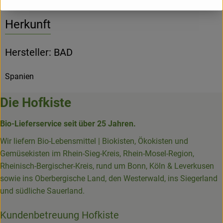
Herkunft
Hersteller: BAD
Spanien
Die Hofkiste
Bio-Lieferservice seit über 25 Jahren.
Wir liefern Bio-Lebensmittel | Biokisten, Ökokisten und
Gemüsekisten im Rhein-Sieg-Kreis, Rhein-Mosel-Region,
Rheinisch-Bergischer-Kreis, rund um Bonn, Köln & Leverkusen
sowie ins Oberbergische Land, den Westerwald, ins Siegerland
und südliche Sauerland.
Kundenbetreuung Hofkiste