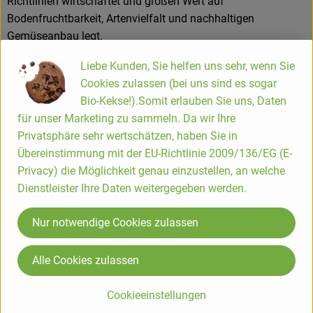
Richtlinien wirtschaftet und großen Wert auf
Bodenfruchtbarkeit, Artenvielfalt und nachhaltigen
Gemüseanbau legt.
Verwendung:
Liebe Kunden, Sie helfen uns sehr, wenn Sie
• Rohkost und Salate
Cookies zulassen (bei uns sind es sogar
• Antipasti und Ofengemüse
Bio-Kekse!).Somit erlauben Sie uns, Daten
• Grillgerichte
für unser Marketing zu sammeln. Da wir Ihre
• Gefüllte Paprika
Privatsphäre sehr wertschätzen, haben Sie in
• Pfannengerichte und mediterrane Küche
Übereinstimmung mit der EU-Richtlinie 2009/136/EG (E-
Privacy) die Möglichkeit genau einzustellen, an welche
Ihr fruchtig-süßer Geschmack macht die gelbe Spitzpaprika
Dienstleister Ihre Daten weitergegeben werden.
besonders beliebt bei Kindern und allen, die Paprika lieber
mild als würzig mögen. Frisch vom Feld geerntet bringt sie
Nur notwendige Cookies zulassen
Farbe, Geschmack und Regionalität auf den Teller.
Alle Cookies zulassen
Produktinformationen
Cookieeinstellungen