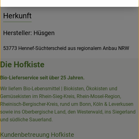
Herkunft
Hersteller: Hüsgen
53773 Hennef-Süchterscheid aus regionalem Anbau NRW
Die Hofkiste
Bio-Lieferservice seit über 25 Jahren.
Wir liefern Bio-Lebensmittel | Biokisten, Ökokisten und
Gemüsekisten im Rhein-Sieg-Kreis, Rhein-Mosel-Region,
Rheinisch-Bergischer-Kreis, rund um Bonn, Köln & Leverkusen
sowie ins Oberbergische Land, den Westerwald, ins Siegerland
und südliche Sauerland.
Kundenbetreuung Hofkiste