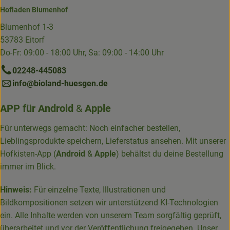
Hofladen Blumenhof
Blumenhof 1-3
53783 Eitorf
Do-Fr: 09:00 - 18:00 Uhr, Sa: 09:00 - 14:00 Uhr
02248-445083
info@bioland-huesgen.de
APP für
Android
&
Apple
Für unterwegs gemacht: Noch einfacher bestellen,
Lieblingsprodukte speichern, Lieferstatus ansehen. Mit unserer
Hofkisten-App (
Android
&
Apple
) behältst du deine Bestellung
immer im Blick.
Hinweis:
Für einzelne Texte, Illustrationen und
Bildkompositionen setzen wir unterstützend KI-Technologien
ein. Alle Inhalte werden von unserem Team sorgfältig geprüft,
überarbeitet und vor der Veröffentlichung freigegeben. Unser