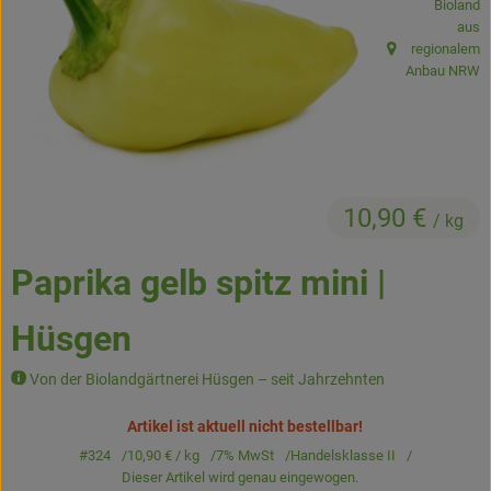
Bioland
Kühltheke
aus
regionalem
, Herkunft:
Backstube
Anbau NRW
Küchenzauber
Über den Tag
TrinkBar
10,90 €
/ kg
NonFood & Saaten
Paprika gelb spitz mini |
Großgebinde
Hüsgen
Von der Biolandgärtnerei Hüsgen – seit Jahrzehnten
So geht’s
Artikel ist aktuell nicht bestellbar!
Über uns
#324
10,90 €
/ kg
7% MwSt
Handelsklasse II
Dieser Artikel wird genau eingewogen.
Service