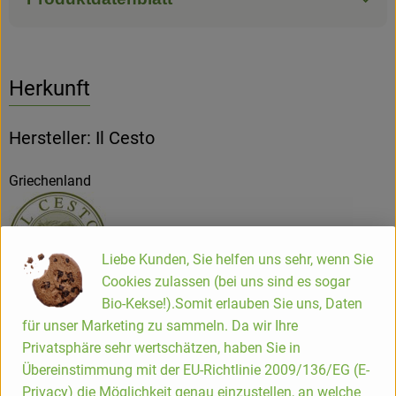
Herkunft
Hersteller: Il Cesto
Griechenland
Liebe Kunden, Sie helfen uns sehr, wenn Sie
Cookies zulassen (bei uns sind es sogar
Bio-Kekse!).Somit erlauben Sie uns, Daten
Il Cesto GmbH & Co. KG
für unser Marketing zu sammeln. Da wir Ihre
Michael Kammerer & Rainer Weiß
Privatsphäre sehr wertschätzen, haben Sie in
D 72141 Walddorfhäslach
Übereinstimmung mit der EU-Richtlinie 2009/136/EG (E-
Il Cesto ist eine Manufaktur für biologische Antipasti.
Privacy) die Möglichkeit genau einzustellen, an welche