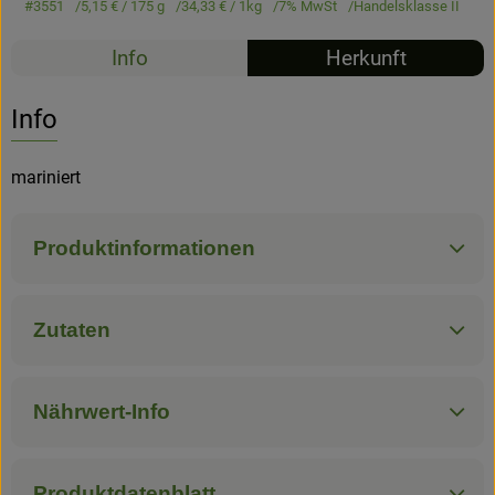
#3551
5,15 €
/ 175 g
34,33 €
/ 1kg
7% MwSt
Handelsklasse II
Hofladen
Info
Herkunft
Info
mariniert
Produktinformationen
Zutaten
Nährwert-Info
Produktdatenblatt