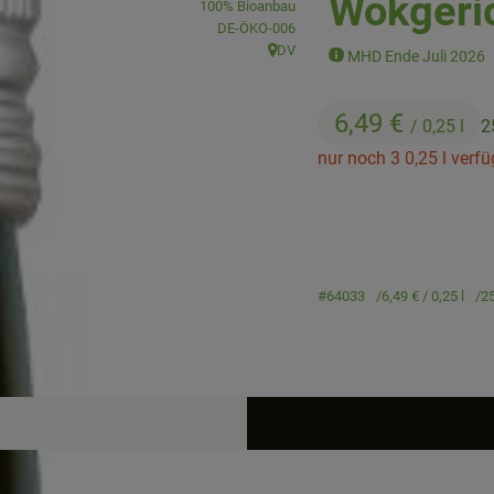
Wokgeri
100% Bioanbau
, Kontrollstelle:
DE-ÖKO-006
DV
MHD Ende Juli 2026
, Herkunft:
6,49 €
/ 0,25 l
2
nur noch 3 0,25 l verfü
#64033
6,49 €
/ 0,25 l
2