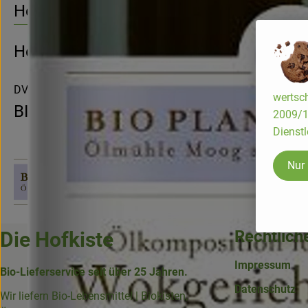
Herkunft
Hersteller: Bio Planète
DV
wertsch
BIO PLANÈTE
2009/13
Dienstl
Nur
Rechtlich
Die Hofkiste
Impressum
Bio-Lieferservice seit über 25 Jahren.
Datenschutz
Wir liefern Bio-Lebensmittel | Biokisten,