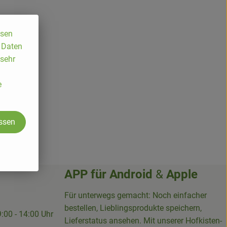
ssen
, Daten
 sehr
e
assen
APP für
Android
&
Apple
Für unterwegs gemacht: Noch einfacher
bestellen, Lieblingsprodukte speichern,
9:00 - 14:00 Uhr
Lieferstatus ansehen. Mit unserer Hofkisten-