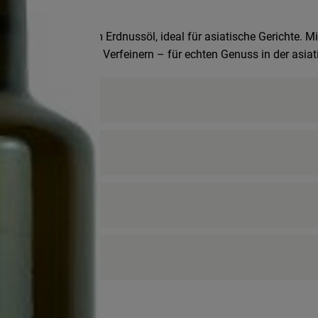
ng mit geröstetem Erdnussöl, ideal für asiatische Gerichte. Mit
raten, Dünsten und Verfeinern – für echten Genuss in der asia