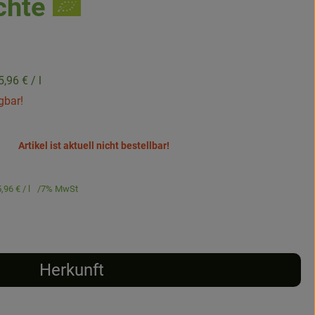
chte
5,96 €
/ l
gbar!
Artikel ist aktuell nicht bestellbar!
5,96 €
/ l
7% MwSt
Herkunft