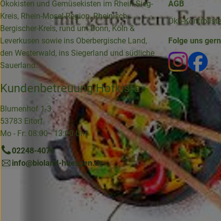
Ökokisten und Gemüsekisten im Rhein-Sieg-
AGB
Kreis, Rhein-Mosel-Region, Rheinisch-
Öko-Kontrollst
Bergischer-Kreis, rund um Bonn, Köln &
Leverkusen sowie ins Oberbergische Land,
Folge uns ger
den Westerwald, ins Siegerland und südliche
Externer 
Ext
Sauerland.
Kundenbetreuung Hofkiste
Blumenhof 1-3
53783 Eitorf
Mo - Fr: 08:00 - 13:00 Uhr
02248-4076
info@bioland-huesgen.de