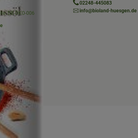
02248-445083
info@bioland-huesgen.de
elle: DE-ÖKO-006
ne
Link zu https://www.instagram.com/die.hofkiste/
erner Link zu https://www.facebook.com/p/Die-Hofkiste-Rhein