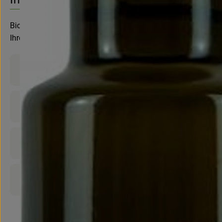
Bio Planete Ölkomposition für Wokgerichte – eine feine Mischu
Ihren Wok-Kreationen ein authentisches Aroma. Perfekt zum B
Produktinformationen
Zutaten
Nährwert-Info
Produktdatenblatt