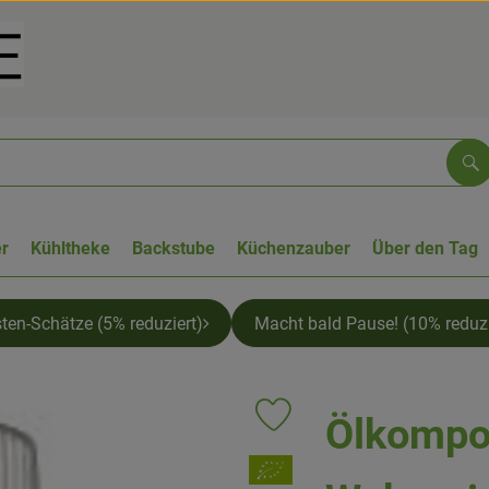
Su
r
Kühltheke
Backstube
Küchenzauber
Über den Tag
sten-Schätze (5% reduziert)
Macht bald Pause! (10% reduzi
Ölkompos
Produkt zu Favouriten hinzufüge
, Verband: