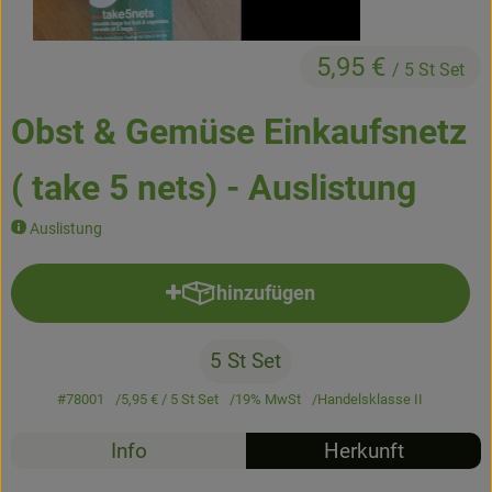
Kühltheke
5,95 €
Backstube
/ 5 St Set
Küchenzauber
Obst & Gemüse Einkaufsnetz
Über den Tag
( take 5 nets) - Auslistung
TrinkBar
Auslistung
NonFood & Saaten
hinzufügen
Produkt zum Warenkorb hinzufü
Großgebinde
5 St Set
So geht’s
#78001
5,95 €
/ 5 St Set
19% MwSt
Handelsklasse II
Über uns
Info
Herkunft
Service