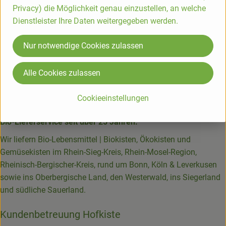
Privacy) die Möglichkeit genau einzustellen, an welche
Dienstleister Ihre Daten weitergegeben werden.
Nur notwendige Cookies zulassen
Alle Cookies zulassen
Die Hofkiste
Cookieeinstellungen
Bio-Lieferservice seit über 25 Jahren.
Wir liefern Bio-Lebensmittel | Biokisten, Ökokisten und
Gemüsekisten im Rhein-Sieg-Kreis, Rhein-Mosel-Region,
Rheinisch-Bergischer-Kreis, rund um Bonn, Köln & Leverkusen
sowie ins Oberbergische Land, den Westerwald, ins Siegerland
und südliche Sauerland.
Kundenbetreuung Hofkiste