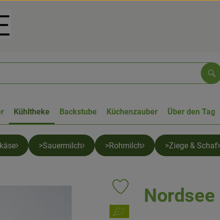
Su
r
Kühltheke
Backstube
Küchenzauber
Über den Tag
tkäse
>Sauermilch
>Rohmilch
>Ziege & Schaf
Nordsee 
Produkt zu Favouriten hinzufüge
, Verband: