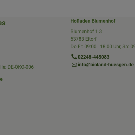
Hofladen Blumenhof
es
Blumenhof 1-3
53783 Eitorf
Do-Fr: 09:00 - 18:00 Uhr, Sa: 0
02248-445083
info@bioland-huesgen.de
elle: DE-ÖKO-006
ne
Link zu https://www.instagram.com/die.hofkiste/
erner Link zu https://www.facebook.com/p/Die-Hofkiste-Rhein