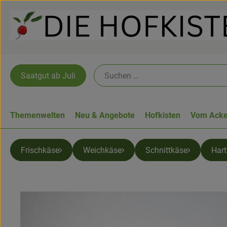
Saatgut ab Juli
Themenwelten
Neu & Angebote
Hofkisten
Vom Acke
Frischkäse
Weichkäse
Schnittkäse
Har