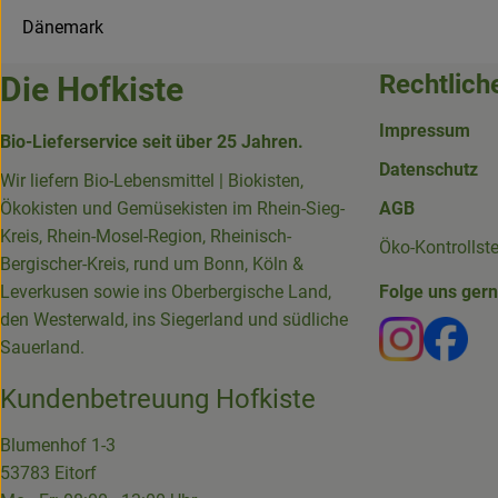
Dänemark
Rechtlich
Die Hofkiste
Impressum
Bio-Lieferservice seit über 25 Jahren.
Datenschutz
Wir liefern Bio-Lebensmittel | Biokisten,
Ökokisten und Gemüsekisten im Rhein-Sieg-
AGB
Kreis, Rhein-Mosel-Region, Rheinisch-
Öko-Kontrollst
Bergischer-Kreis, rund um Bonn, Köln &
Leverkusen sowie ins Oberbergische Land,
Folge uns ger
den Westerwald, ins Siegerland und südliche
Externer 
Ext
Sauerland.
Kundenbetreuung Hofkiste
Blumenhof 1-3
53783 Eitorf