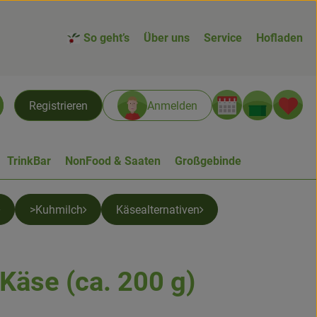
So geht’s
Über uns
Service
Hofladen
Warenk
L
Registrieren
Anmelden
chen
TrinkBar
NonFood & Saaten
Großgebinde
>Kuhmilch
Käsealternativen
Käse (ca. 200 g)
n