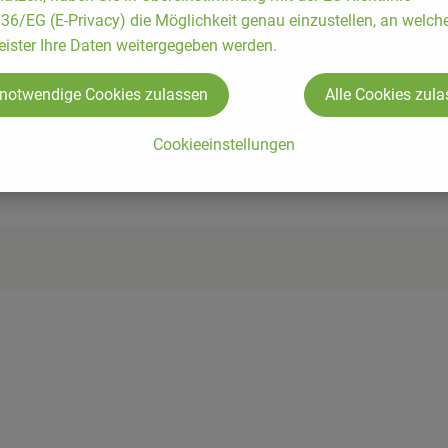
6/EG (E-Privacy) die Möglichkeit genau einzustellen, an welch
6,86%, Salz 2,1%, Milchsäurekultur 1%, Tierisches Käselab 0,0
eister Ihre Daten weitergegeben werden.
haft
 notwendige Cookies zulassen
Alle Cookies zul
arfen Messer schneidbar.
Cookieeinstellungen
n Meersalzlagern an der Nordsee reifen und erhält so se