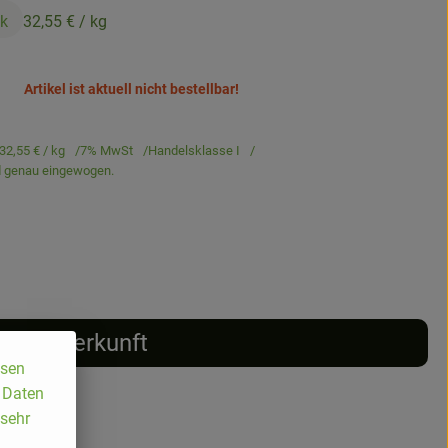
ck
32,55 €
/ kg
Artikel ist aktuell nicht bestellbar!
32,55 €
/ kg
7% MwSt
Handelsklasse I
rd genau eingewogen.
Herkunft
ssen
, Daten
 sehr