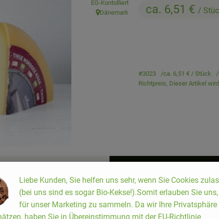
EG-Kontolliert
ca. 6,51 €
/ Stü
Dänemark
, Herkunft:
#3023
ca. 6,51 €
/ Stück
Richtpreis,
Dieser Artikel wi
Liebe Kunden, Sie helfen uns sehr, wenn Sie Cookies zula
(bei uns sind es sogar Bio-Kekse!).Somit erlauben Sie uns
für unser Marketing zu sammeln. Da wir Ihre Privatsphäre
ätzen, haben Sie in Übereinstimmung mit der EU-Richtlinie