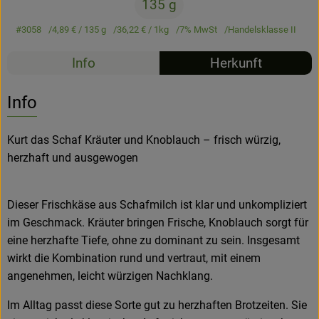
135 g
Hofladen
#3058
4,89 €
/ 135 g
36,22 €
/ 1kg
7% MwSt
Handelsklasse II
Info
Herkunft
Info
Kurt das Schaf Kräuter und Knoblauch – frisch würzig,
herzhaft und ausgewogen
Dieser Frischkäse aus Schafmilch ist klar und unkompliziert
im Geschmack. Kräuter bringen Frische, Knoblauch sorgt für
eine herzhafte Tiefe, ohne zu dominant zu sein. Insgesamt
wirkt die Kombination rund und vertraut, mit einem
angenehmen, leicht würzigen Nachklang.
Im Alltag passt diese Sorte gut zu herzhaften Brotzeiten. Sie