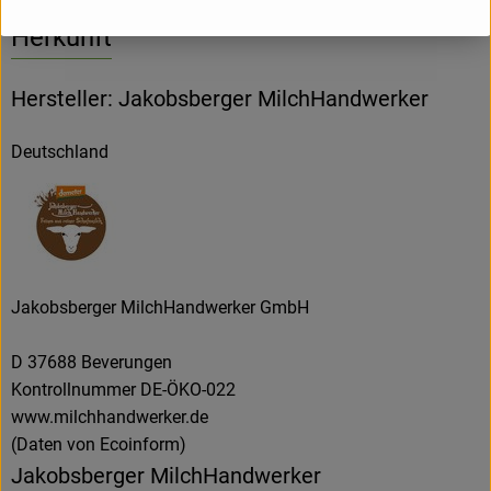
Herkunft
Hersteller: Jakobsberger MilchHandwerker
Deutschland
Jakobsberger MilchHandwerker GmbH
D 37688 Beverungen
Kontrollnummer DE-ÖKO-022
www.milchhandwerker.de
(Daten von Ecoinform)
Jakobsberger MilchHandwerker