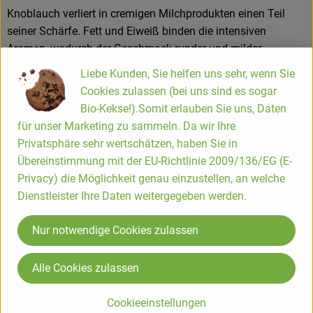
Knoblauch verliert in cremigen Milchprodukten einen Teil
seiner Schärfe. Fett und Eiweiß binden die intensiven
Aromen, wodurch der Geschmack runder und milder
wahrgenommen wird als bei rohem Knoblauch.
Liebe Kunden, Sie helfen uns sehr, wenn Sie
Cookies zulassen (bei uns sind es sogar
Bio-Kekse!).Somit erlauben Sie uns, Daten
Produktinformationen
für unser Marketing zu sammeln. Da wir Ihre
Privatsphäre sehr wertschätzen, haben Sie in
Übereinstimmung mit der EU-Richtlinie 2009/136/EG (E-
Zutaten
Privacy) die Möglichkeit genau einzustellen, an welche
Dienstleister Ihre Daten weitergegeben werden.
Nährwert-Info
Nur notwendige Cookies zulassen
Produktdatenblatt
Alle Cookies zulassen
Cookieeinstellungen