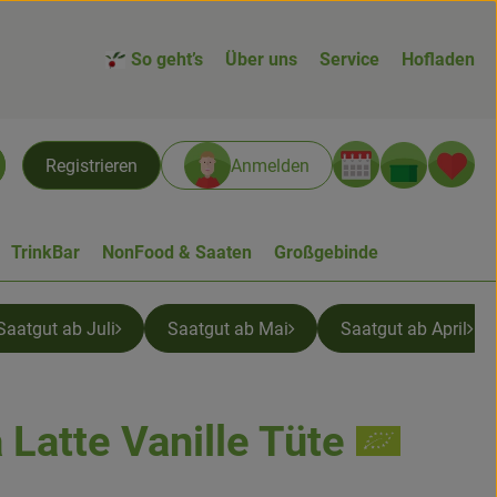
So geht’s
Über uns
Service
Hofladen
Warenk
L
Registrieren
Anmelden
chen
TrinkBar
NonFood & Saaten
Großgebinde
Saatgut ab Juli
Saatgut ab Mai
Saatgut ab April
Latte Vanille Tüte
n