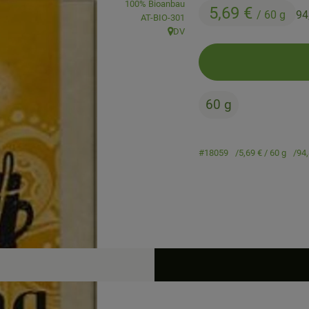
100% Bioanbau
5,69 €
/ 60 g
94
, Kontrollstelle:
AT-BIO-301
DV
, Herkunft:
60 g
#18059
5,69 €
/ 60 g
94