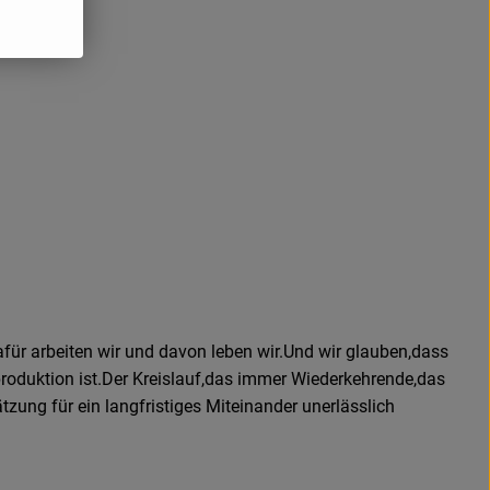
für arbeiten wir und davon leben wir.Und wir glauben,dass
roduktion ist.Der Kreislauf,das immer Wiederkehrende,das
zung für ein langfristiges Miteinander unerlässlich