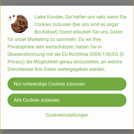
Vollwertige Müslis, erlesene Mehle, Backmischungen für
Liebe Kunden, Sie helfen uns sehr, wenn Sie
saftige Torten, Kuchen und Brote, nahrhafte Porridges und
Cookies zulassen (bei uns sind es sogar
herzhafte Veggie-Mischungen, alles oft glutenfrei, weizenfrei
Bio-Kekse!).Somit erlauben Sie uns, Daten
und vegan – unter der Marke Bauck Mühle vertreibt die
für unser Marketing zu sammeln. Da wir Ihre
Bauck GmbH heute rund 150 Produkte. Immer unter dem
Privatsphäre sehr wertschätzen, haben Sie in
Motto: „Bio. Aus Liebe zur Zukunft.“
Übereinstimmung mit der EU-Richtlinie 2009/136/EG (E-
Privacy) die Möglichkeit genau einzustellen, an welche
Die Bauck Mühle steht für innovative Rezepturen, in denen
Dienstleister Ihre Daten weitergegeben werden.
ausschließlich Bio- und Demeter-Rohstoffe verarbeitet
werden und die einfach zuzubereiten sind. Seit 2005 ist der
Nur notwendige Cookies zulassen
Mühlenbetrieb außerdem auf glutenfreie Produkte, die der
ganzen Familie schmecken, spezialisiert. Dazu tragen eine
Alle Cookies zulassen
eigene Glutenfrei-Mühle, glutenfreie Mischanlangen sowie
ein eigenes Glutenfrei-Labor bei.
Cookieeinstellungen