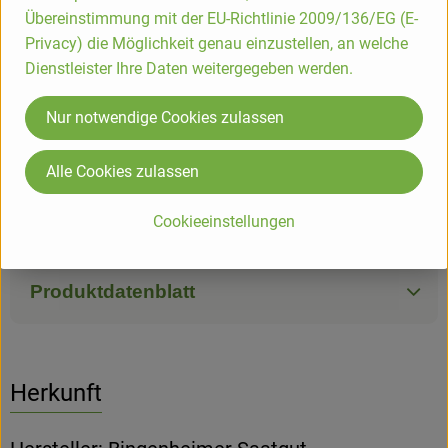
Übereinstimmung mit der EU-Richtlinie 2009/136/EG (E-
Schon gewusst:
Privacy) die Möglichkeit genau einzustellen, an welche
Kresse ist unkompliziert im Anbau. Wichtig ist ein feuchter
Dienstleister Ihre Daten weitergegeben werden.
Untergrund für die Keimung. Sie stellt keine besonderen
Ansprüche an den Boden. Die großblättrige Kresse ist milder
Nur notwendige Cookies zulassen
im Geschmack und eignet sich ebenfalls für
Salatmischungen.
Alle Cookies zulassen
Produktinformationen
Cookieeinstellungen
Produktdatenblatt
Herkunft