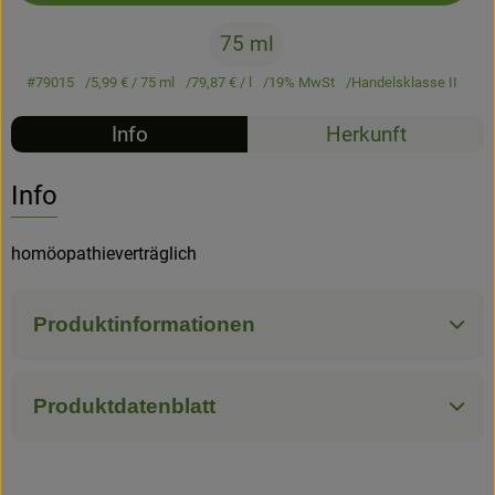
75 ml
Hofladen
#79015
5,99 €
/ 75 ml
79,87 €
/ l
19% MwSt
Handelsklasse II
Info
Herkunft
Info
homöopathieverträglich
Produktinformationen
Produktdatenblatt