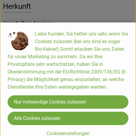
Herkunft
Hersteller: Apeiron
Liebe Kunden, Sie helfen uns sehr, wenn Sie
Deutschland
Cookies zulassen (bei uns sind es sogar
Bio-Kekse!).Somit erlauben Sie uns, Daten
für unser Marketing zu sammeln. Da wir Ihre
Privatsphäre sehr wertschätzen, haben Sie in
Spa Vivent Vertriebs GmbH
Übereinstimmung mit der EU-Richtlinie 2009/136/EG (E-
Privacy) die Möglichkeit genau einzustellen, an welche
D 21279 Hollenstedt
Dienstleister Ihre Daten weitergegeben werden.
Apeiron – das ist die sanfte Naturkosmetik und
Spezialpflege inspiriert von ayurvedischen Rezepturen.
Nur notwendige Cookies zulassen
Seit über 20 Jahren steht die Marke mit der bekannten
®
Auromère
Kräuter-Zahncreme für umfangreiche und
Alle Cookies zulassen
natürliche Wirkkosmetik aus ausgewählten Heilkräutern.
Unter dem Motto #teilewasgutist animiert Apeiron den
Cookieeinstellungen
Verbraucher überzeugende Produkte fürsorglich mit