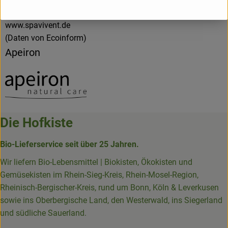
seinen Liebsten zu teilen.
www.spavivent.de
(Daten von Ecoinform)
Apeiron
Die Hofkiste
Bio-Lieferservice seit über 25 Jahren.
Wir liefern Bio-Lebensmittel | Biokisten, Ökokisten und
Gemüsekisten im Rhein-Sieg-Kreis, Rhein-Mosel-Region,
Rheinisch-Bergischer-Kreis, rund um Bonn, Köln & Leverkusen
sowie ins Oberbergische Land, den Westerwald, ins Siegerland
und südliche Sauerland.