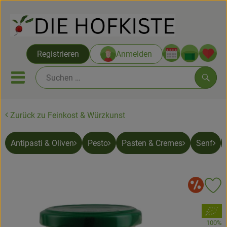
Warenko
Registrieren
Anmelden
Link
Mobiles Menu öffnen oder sc
Such
Zurück zu Feinkost & Würzkunst
Saatgut ab Juli
Antipasti & Oliven
Pesto
Pasten & Cremes
Senf
Themenwelten
Neu & Angebote
So
Pr
Hofkisten
, Verband:
Vom Acker
100%