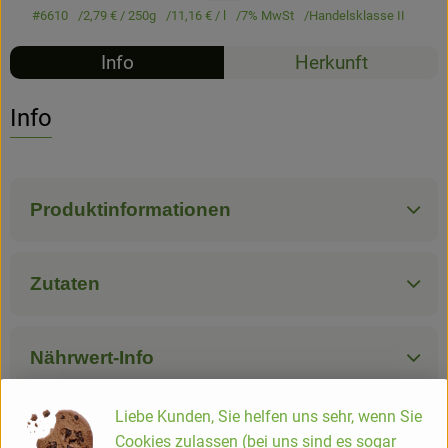
#6610
2,79 €
/ 250g
11,16 €
/ l
7% MwSt
Handelsklasse II
Hofladen
Info
Herkunft
Info
Produktinformationen
Zutaten
Nährwert-Info
Liebe Kunden, Sie helfen uns sehr, wenn Sie
Produktdatenblatt
Cookies zulassen (bei uns sind es sogar