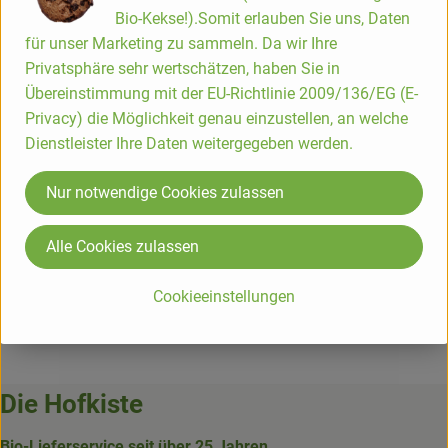
Bio-Kekse!).Somit erlauben Sie uns, Daten
für unser Marketing zu sammeln. Da wir Ihre
Privatsphäre sehr wertschätzen, haben Sie in
Herkunft
Übereinstimmung mit der EU-Richtlinie 2009/136/EG (E-
Privacy) die Möglichkeit genau einzustellen, an welche
Hersteller: Byodo
Dienstleister Ihre Daten weitergegeben werden.
DV
Nur notwendige Cookies zulassen
Byodo
Alle Cookies zulassen
Cookieeinstellungen
Die Hofkiste
Bio-Lieferservice seit über 25 Jahren.