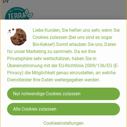
DV
Liebe Kunden, Sie helfen uns sehr, wenn Sie
Cookies zulassen (bei uns sind es sogar
TerraSana Natuurvoeding BV
Bio-Kekse!).Somit erlauben Sie uns, Daten
für unser Marketing zu sammeln. Da wir Ihre
NL 2450 AB Leimuiden
Privatsphäre sehr wertschätzen, haben Sie in
TERRA SANA - positive eating!
Übereinstimmung mit der EU-Richtlinie 2009/136/EG (E-
Privacy) die Möglichkeit genau einzustellen, an welche
Das niederländische Naturkostunternehmen TerraSana ist
Dienstleister Ihre Daten weitergegeben werden.
mit über 35 Jahren Erfahrung ein Pionier in der Herstellung
von Bioprodukten und ein führender Importeur von Bio-
Nur notwendige Cookies zulassen
Feinkost aus der ganzen Welt. Unter dem Motto „positive
eating“ strebt TerraSana stets zum Gleichgewicht zwischen
Alle Cookies zulassen
Nachhaltigkeit, Genuss und handwerklicher Qualität.
Reine, gesunde und ehrliche Produkte zeichnen TerraSana
Cookieeinstellungen
aus. Von hausgemachten Nussmusen über traditionelle