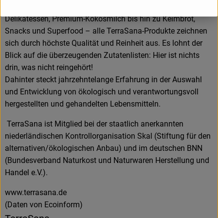
japanische Spezialitäten, natürliche Lakritze, mediterrane
Delikatessen, Premium-Kokosmilch bis hin zu Keimbrot,
Snacks und Superfood – alle TerraSana-Produkte zeichnen
sich durch höchste Qualität und Reinheit aus. Es lohnt der
Blick auf die überzeugenden Zutatenlisten: Hier ist nichts
drin, was nicht reingehört!
Dahinter steckt jahrzehntelange Erfahrung in der Auswahl
und Entwicklung von ökologisch und verantwortungsvoll
hergestellten und gehandelten Lebensmitteln.
TerraSana ist Mitglied bei der staatlich anerkannten
niederländischen Kontrollorganisation Skal (Stiftung für den
alternativen/ökologischen Anbau) und im deutschen BNN
(Bundesverband Naturkost und Naturwaren Herstellung und
Handel e.V.).
www.terrasana.de
(Daten von Ecoinform)