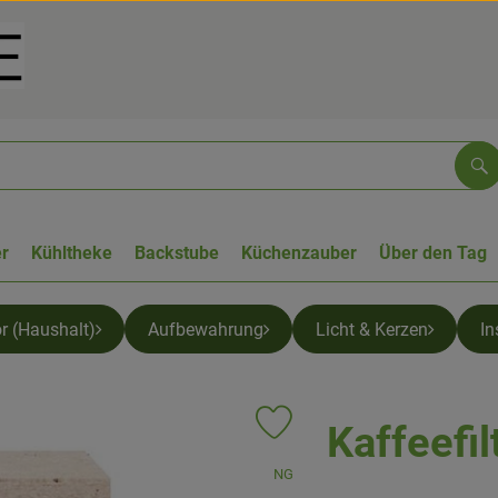
Su
r
Kühltheke
Backstube
Küchenzauber
Über den Tag
ör (Haushalt)
Aufbewahrung
Licht & Kerzen
In
Kaffeefil
Produkt zu Favouriten hinzufüge
, Verband:
NG
, Kontrollstelle:
.