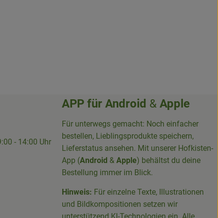
APP für
Android
&
Apple
Für unterwegs gemacht: Noch einfacher
bestellen, Lieblingsprodukte speichern,
9:00 - 14:00 Uhr
Lieferstatus ansehen. Mit unserer Hofkisten-
App (
Android
&
Apple
) behältst du deine
Bestellung immer im Blick.
Hinweis:
Für einzelne Texte, Illustrationen
und Bildkompositionen setzen wir
-Sieg-Kreis-100094715007395/
unterstützend KI-Technologien ein. Alle