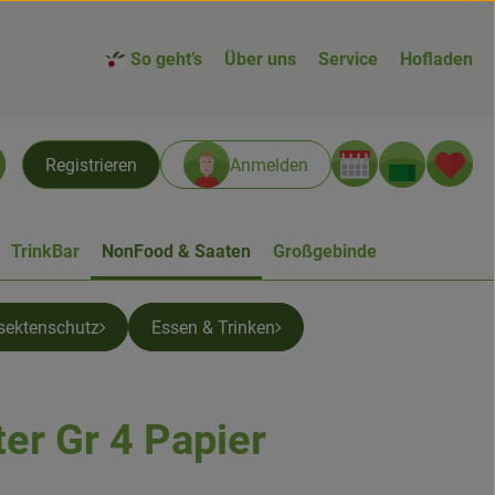
So geht’s
Über uns
Service
Hofladen
Warenk
L
Registrieren
Anmelden
chen
TrinkBar
NonFood & Saaten
Großgebinde
sektenschutz
Essen & Trinken
ter Gr 4 Papier
n