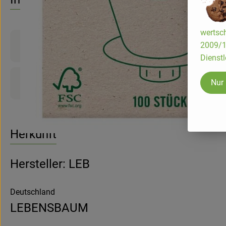
wertsch
2009/13
Produktinformationen
Dienstl
Nur
Produktdatenblatt
Herkunft
Hersteller: LEB
Deutschland
LEBENSBAUM