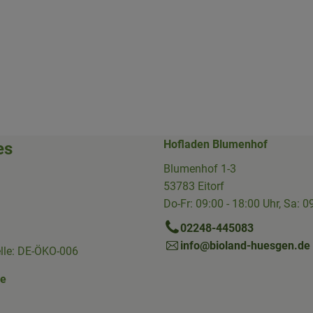
Hofladen Blumenhof
es
Blumenhof 1-3
53783 Eitorf
Do-Fr: 09:00 - 18:00 Uhr, Sa: 0
02248-445083
info@bioland-huesgen.de
elle: DE-ÖKO-006
ne
Link zu https://www.instagram.com/die.hofkiste/
erner Link zu https://www.facebook.com/p/Die-Hofkiste-Rhein