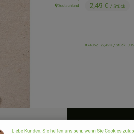
2,49 €
Deutschland
/ Stück
, Herkunft:
#74052
2,49 €
/ Stück
1
Liebe Kunden, Sie helfen uns sehr, wenn Sie Cookies zula