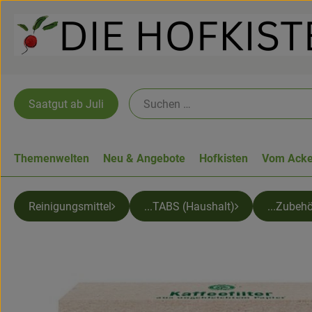
Saatgut ab Juli
Themenwelten
Neu & Angebote
Hofkisten
Vom Acke
Reinigungsmittel
...TABS (Haushalt)
...Zubeh