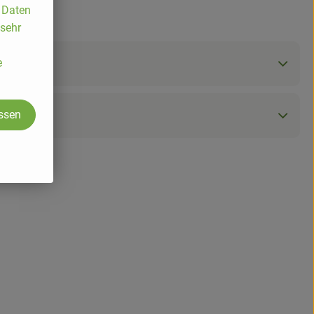
, Daten
 sehr
e
assen