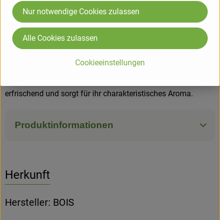
Nur notwendige Cookies zulassen
Wissenswert:
Johannisbeeren wachsen in langen Fruchttrauben an
Alle Cookies zulassen
Sträuchern und gehören zu den klassischen Sommerbeeren.
Die kleinen Früchte werden meist mit Stiel geerntet und erst
Cookieeinstellungen
vor dem Verzehr oder der Weiterverarbeitung von den Rispen
gelöst. Ihre natürliche Säure macht sie besonders
erfrischend und sorgt für ihr charakteristisches Aroma.
Produktinformationen
Herkunft
Hersteller: BOIS