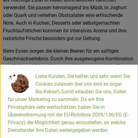
verwendet. Sie passen hervorragend ins Müsli, in Joghurt
oder Quark und verleihen Obstsalaten eine erfrischende
Note. Auch in Kuchen, Desserts oder selbstgemachten
Fruchtaufstrichen kommen ihr intensives Aroma und ihre
natürliche Frische besonders gut zur Geltung.
Beim Essen sorgen die kleinen Beeren für ein saftiges
Geschmackserlebnis. Durch ihre ausgewogene Kombination
aus Süße und Säure lassen sie sich gut mit anderen Beeren,
Steinobst oder cremigen Speisen kombinieren.
Liebe Kunden, Sie helfen uns sehr, wenn Sie
Cookies zulassen (bei uns sind es sogar
Kleine Kochhilfe – passt besonders gut für:
Bio-Kekse!).Somit erlauben Sie uns, Daten
für unser Marketing zu sammeln. Da wir Ihre
Müsli und Porridge
Privatsphäre sehr wertschätzen, haben Sie in
Joghurt und Quark
Übereinstimmung mit der EU-Richtlinie 2009/136/EG (E-
Obstsalate
Privacy) die Möglichkeit genau einzustellen, an welche
Desserts und Kuchen
Dienstleister Ihre Daten weitergegeben werden.
Marmeladen und Gelees
frische Sommergetränke