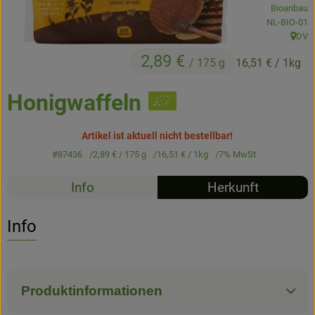
Bioanbau
Kühltheke
, Kontrollstel
NL-BIO-01
DV
Backstube
, Herk
2,89 €
/ 175 g
16,51 €
/ 1kg
Küchenzauber
Honigwaffeln
Über den Tag
TrinkBar
Artikel ist aktuell nicht bestellbar!
#87436
2,89 €
/ 175 g
16,51 €
/ 1kg
7% MwSt
NonFood & Saaten
Info
Herkunft
Großgebinde
Info
So geht’s
Über uns
Produktinformationen
Service