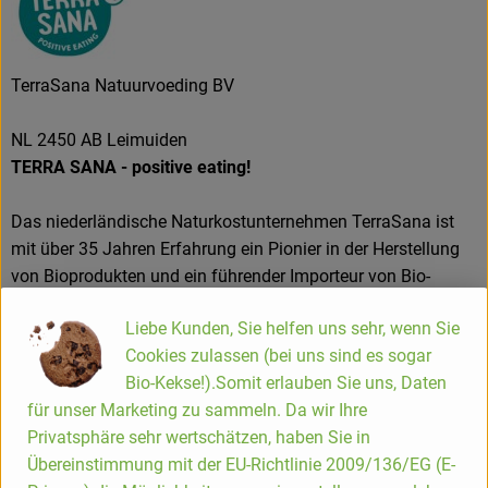
TerraSana Natuurvoeding BV
NL 2450 AB Leimuiden
TERRA SANA - positive eating!
Das niederländische Naturkostunternehmen TerraSana ist
mit über 35 Jahren Erfahrung ein Pionier in der Herstellung
von Bioprodukten und ein führender Importeur von Bio-
Feinkost aus der ganzen Welt. Unter dem Motto „positive
Liebe Kunden, Sie helfen uns sehr, wenn Sie
eating“ strebt TerraSana stets zum Gleichgewicht zwischen
Cookies zulassen (bei uns sind es sogar
Nachhaltigkeit, Genuss und handwerklicher Qualität.
Bio-Kekse!).Somit erlauben Sie uns, Daten
Reine, gesunde und ehrliche Produkte zeichnen TerraSana
für unser Marketing zu sammeln. Da wir Ihre
aus. Von hausgemachten Nussmusen über traditionelle
Privatsphäre sehr wertschätzen, haben Sie in
japanische Spezialitäten, natürliche Lakritze, mediterrane
Übereinstimmung mit der EU-Richtlinie 2009/136/EG (E-
Delikatessen, Premium-Kokosmilch bis hin zu Keimbrot,