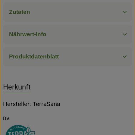
Zutaten
Hofladen
Nährwert-Info
Produktdatenblatt
Herkunft
Hersteller: TerraSana
DV