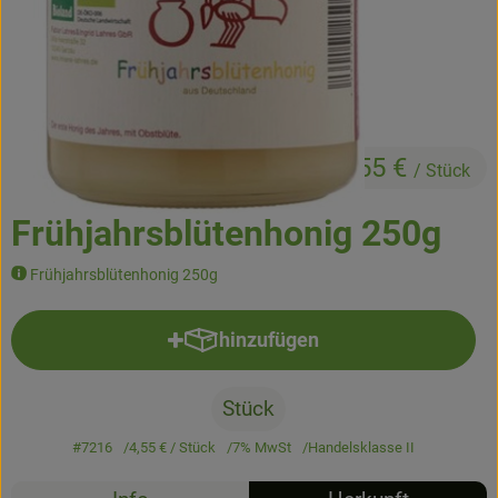
Kühltheke
Backstube
Küchenzauber
4,55 €
Über den Tag
/ Stück
TrinkBar
Frühjahrsblütenhonig 250g
NonFood & Saaten
Frühjahrsblütenhonig 250g
Großgebinde
hinzufügen
Produkt zum Warenkorb hinzufü
So geht’s
Stück
Über uns
#7216
4,55 €
/ Stück
7% MwSt
Handelsklasse II
Service