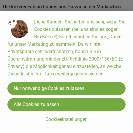
Die Imkerei Fabian Lahres aus Garzau in der Märkischen
Schweiz bringt seit über 20 Jahren feinsten regionalen Bio-
Honig in die Gläser – und das mit richtig viel Herzblut für
Liebe Kunden, Sie helfen uns sehr, wenn Sie
Bienen, Nachhaltigkeit und ökologische Qualität. Geleitet
Cookies zulassen (bei uns sind es sogar
wird der Betrieb von Agraringenieur Fabian Lahres, der nach
Bio-Kekse!).Somit erlauben Sie uns, Daten
seinem Studium klein mit 70 Völkern begonnen hat und die
für unser Marketing zu sammeln. Da wir Ihre
Imkerei über die Jahre auf rund 700 Bienenvölker aufgebaut
Privatsphäre sehr wertschätzen, haben Sie in
hat.
Übereinstimmung mit der EU-Richtlinie 2009/136/EG (E-
Privacy) die Möglichkeit genau einzustellen, an welche
Das Team betreut die Bienenvölker sorgfältig, achtet auf
Dienstleister Ihre Daten weitergegeben werden.
artgerechte Haltung und verarbeitet Honigsorten wie
Akazien-, Kornblumen- oder Sommerblütenhonig schonend,
Nur notwendige Cookies zulassen
damit möglichst viele wertvolle Inhaltsstoffe erhalten
bleiben. Neben klassischen Honigen gibt es auch
Alle Cookies zulassen
Honigspezialitäten und Met (Honigwein) in Bioland-Qualität
direkt aus dem Hofladen.
Cookieeinstellungen
Jeden Freitag öffnet die Imkerei ihren Hofladen zum Verkauf