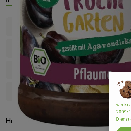
Produktinformationen
Zutaten
Nährwert-Info
Produktdatenblatt
wertsch
2009/13
Dienstl
Herkunft