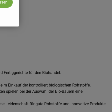
assen
 Fertiggerichte für den Biohandel.
eim Einkauf der kontrolliert biologischen Rohstoffe.
en spielen bei der Auswahl der Bio-Bauern eine
ese Leidenschaft für gute Rohstoffe und innovative Produkte