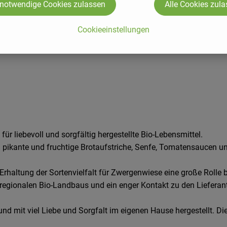
 notwendige Cookies zulassen
Alle Cookies zul
Cookieeinstellungen
r liebevoll und sorgfältig hergestellte Bio-Lebensmittel.
 pikante und fruchtige Brotaufstriche, Senfe, Tomatensaucen und
rhaltung der Sortenvielfalt für Zwergenwiese eine große Rolle b
 regionalen Bio-Landbaus und ein enger Kontakt zu den Lieferant
nd mit viel Liebe und Sorgfalt im eigenen Hause hergestellt. Di