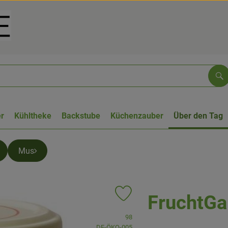
Su
r
Kühltheke
Backstube
Küchenzauber
Über den Tag
Mus
FruchtGa
Produkt zu Favouriten hinzufügen
, Verband:
98
, Kontrollstelle:
DE-ÖKO-005