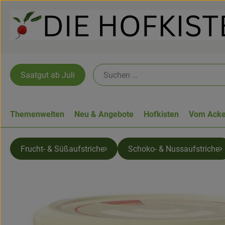
Saatgut ab Juli
Themenwelten
Neu & Angebote
Hofkisten
Vom Acke
Frucht- & Süßaufstriche
Schoko- & Nussaufstriche