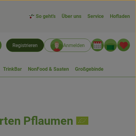
So geht’s
Über uns
Service
Hofladen
Warenk
L
Registrieren
Anmelden
chen
TrinkBar
NonFood & Saaten
Großgebinde
rten Pflaumen