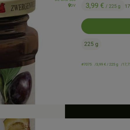
3,99 €
DV
/ 225 g
17
, Herkunft:
225 g
#7075
3,99 €
/ 225 g
17,7