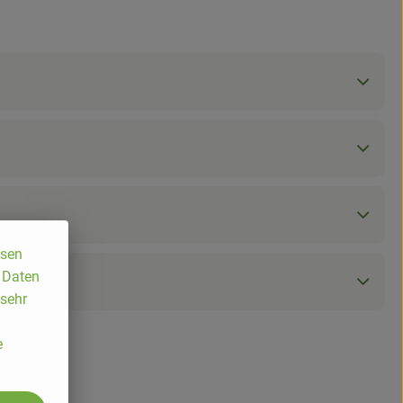
ssen
, Daten
 sehr
e