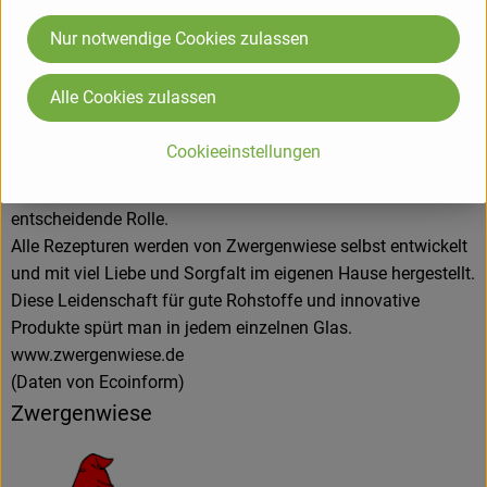
Tomatensaucen und Fertiggerichte für den Biohandel.
Alles unter dem Zeichen der roten Zwergenmütze.
Nur notwendige Cookies zulassen
Seit Gründung spielt die Stärkung des Bio-Landbaus und die
Erhaltung der Sortenvielfalt für Zwergenwiese eine große
Alle Cookies zulassen
Rolle beim Einkauf der kontrolliert biologischen Rohstoffe.
Kurze Wege, zuverlässige Vertragspartner, die Förderung des
Cookieeinstellungen
regionalen Bio-Landbaus und ein enger Kontakt zu den
Lieferanten spielen bei der Auswahl der Bio-Bauern eine
entscheidende Rolle.
Alle Rezepturen werden von Zwergenwiese selbst entwickelt
und mit viel Liebe und Sorgfalt im eigenen Hause hergestellt.
Diese Leidenschaft für gute Rohstoffe und innovative
Produkte spürt man in jedem einzelnen Glas.
www.zwergenwiese.de
(Daten von Ecoinform)
Zwergenwiese