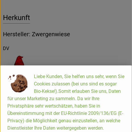
Herkunft
Hersteller: Zwergenwiese
DV
Liebe Kunden, Sie helfen uns sehr, wenn Sie
ZWERGENWIESE Naturkost GmbH
Cookies zulassen (bei uns sind es sogar
Bio-Kekse!).Somit erlauben Sie uns, Daten
D 24887 Silberstedt
für unser Marketing zu sammeln. Da wir Ihre
Die Zwergenwiese Naturkost GmbH steht seit über 40 Jahren
Privatsphäre sehr wertschätzen, haben Sie in
für liebevoll und sorgfältig hergestellte Bio-Lebensmittel.
Übereinstimmung mit der EU-Richtlinie 2009/136/EG (E-
Aus eigener Entwicklung und in eigener Produktion
Privacy) die Möglichkeit genau einzustellen, an welche
entstehen pikante und fruchtige Brotaufstriche, Senfe,
Dienstleister Ihre Daten weitergegeben werden.