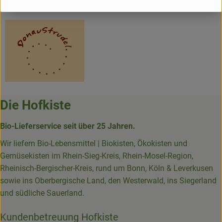
Donaustrudel
Die Hofkiste
Bio-Lieferservice seit über 25 Jahren.
Wir liefern Bio-Lebensmittel | Biokisten, Ökokisten und
Gemüsekisten im Rhein-Sieg-Kreis, Rhein-Mosel-Region,
Rheinisch-Bergischer-Kreis, rund um Bonn, Köln & Leverkusen
sowie ins Oberbergische Land, den Westerwald, ins Siegerland
und südliche Sauerland.
Kundenbetreuung Hofkiste