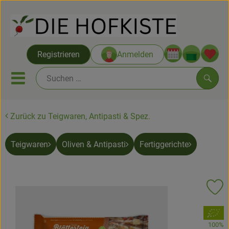
Warenko
Registrieren
Anmelden
Link
Mobiles Menu öffnen oder sc
Such
Zurück zu Teigwaren, Antipasti & Spez.
Saatgut ab Juli
Teigwaren
Oliven & Antipasti
Fertiggerichte
Themenwelten
Neu & Angebote
Pr
Hofkisten
, Verband:
Vom Acker
100%