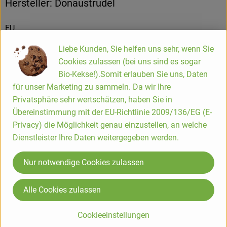
Hersteller: Donaustrudel
EU
Liebe Kunden, Sie helfen uns sehr, wenn Sie
Cookies zulassen (bei uns sind es sogar
Bio-Kekse!).Somit erlauben Sie uns, Daten
für unser Marketing zu sammeln. Da wir Ihre
Donaustrudel GmbH
Privatsphäre sehr wertschätzen, haben Sie in
GF Richard Eigenberger
Übereinstimmung mit der EU-Richtlinie 2009/136/EG (E-
D 92224 Amberg
Privacy) die Möglichkeit genau einzustellen, an welche
Unsere frischen Bio-Teige sind selbstverständlich mit besten
Dienstleister Ihre Daten weitergegeben werden.
Zutaten hergestellt und
kinderleicht in der Handhabung. Einfach ausrollen, lecker
Nur notwendige Cookies zulassen
belegen und ab in den Ofen.
Am besten probieren Sie selbst!
Kontrollnummer DE-ÖKO-006
Alle Cookies zulassen
zur WebSite
(Daten von Ecoinform)
Cookieeinstellungen