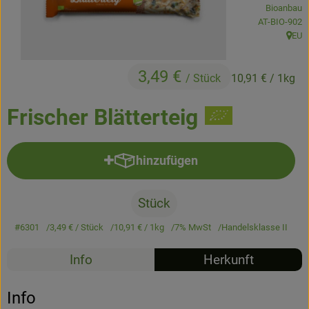
Bioanbau
Kühltheke
, Kontrollstell
AT-BIO-902
EU
Backstube
, Herk
Küchenzauber
3,49 €
/ Stück
10,91 €
/ 1kg
Über den Tag
Frischer Blätterteig
TrinkBar
hinzufügen
NonFood & Saaten
Produkt zum Warenkorb hinzufü
Großgebinde
Stück
#6301
3,49 €
/ Stück
10,91 €
/ 1kg
7% MwSt
Handelsklasse II
So geht’s
Info
Herkunft
Über uns
Info
Service