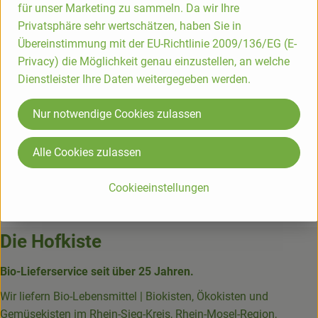
für unser Marketing zu sammeln. Da wir Ihre
Herkunft
Privatsphäre sehr wertschätzen, haben Sie in
Übereinstimmung mit der EU-Richtlinie 2009/136/EG (E-
Hersteller: EMS
Privacy) die Möglichkeit genau einzustellen, an welche
Dienstleister Ihre Daten weitergegeben werden.
Deutschland
Nur notwendige Cookies zulassen
Emils Biomanufaktur
Alle Cookies zulassen
Cookieeinstellungen
Die Hofkiste
Bio-Lieferservice seit über 25 Jahren.
Wir liefern Bio-Lebensmittel | Biokisten, Ökokisten und
Gemüsekisten im Rhein-Sieg-Kreis, Rhein-Mosel-Region,