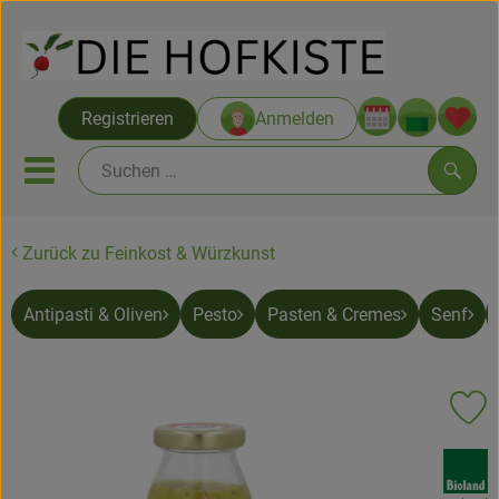
Warenko
Registrieren
Anmelden
Link
Mobiles Menu öffnen oder sc
Such
Zurück zu Feinkost & Würzkunst
Saatgut ab Juli
Antipasti & Oliven
Pesto
Pasten & Cremes
Senf
Themenwelten
Neu & Angebote
Pr
Hofkisten
, Verband:
Vom Acker