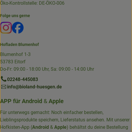
Öko-Kontrollstelle: DE-ÖKO-006
Folge uns gerne
Externer Link zu https://www.instagram.com/die.hofkiste
Externer Link zu https://www.facebook.com/p/Die-
Hofladen Blumenhof
Blumenhof 1-3
53783 Eitorf
Do-Fr: 09:00 - 18:00 Uhr, Sa: 09:00 - 14:00 Uhr
02248-445083
info@bioland-huesgen.de
APP für
Android
&
Apple
Für unterwegs gemacht: Noch einfacher bestellen,
Lieblingsprodukte speichern, Lieferstatus ansehen. Mit unserer
Hofkisten-App (
Android
&
Apple
) behältst du deine Bestellung