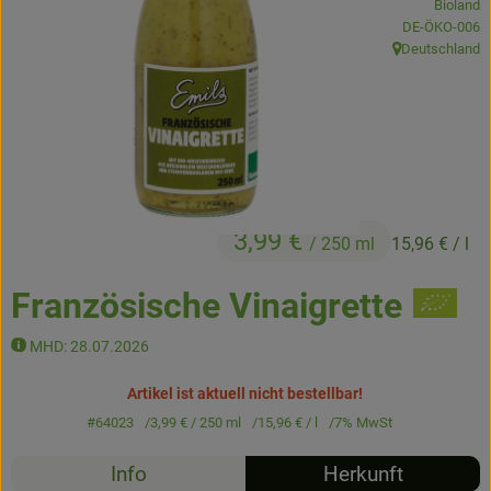
Bioland
Kühltheke
, Kontrollstelle
DE-ÖKO-006
Deutschland
, Herkunft:
Backstube
Küchenzauber
Über den Tag
TrinkBar
3,99 €
/ 250 ml
15,96 €
/ l
NonFood & Saaten
Französische Vinaigrette
Großgebinde
MHD: 28.07.2026
So geht’s
Artikel ist aktuell nicht bestellbar!
#64023
3,99 €
/ 250 ml
15,96 €
/ l
7% MwSt
Über uns
Info
Herkunft
Service