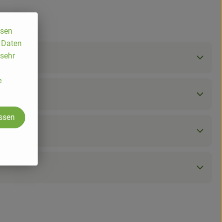
ssen
, Daten
 sehr
e
assen