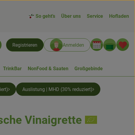
So geht’s
Über uns
Service
Hofladen
Warenk
L
Registrieren
Anmelden
chen
TrinkBar
NonFood & Saaten
Großgebinde
ert)
Auslistung | MHD (30% reduziert)
sche Vinaigrette
n