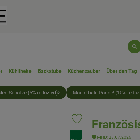
Su
r
Kühltheke
Backstube
Küchenzauber
Über den Tag
sten-Schätze (5% reduziert)
Macht bald Pause! (10% reduzi
Französi
Produkt zu Favouriten hinzufüge
, Verband:
MHD: 28.07.2026