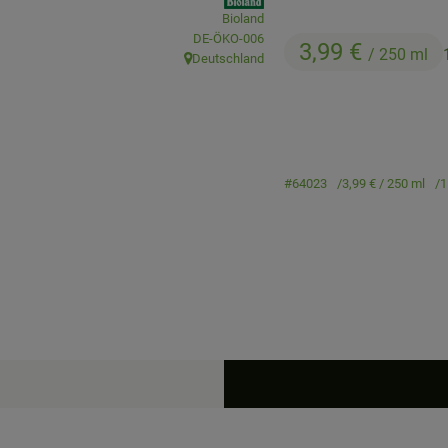
Bioland
, Kontrollstelle:
DE-ÖKO-006
3,99 €
/ 250 ml
Deutschland
, Herkunft:
#64023
3,99 €
/ 250 ml
1