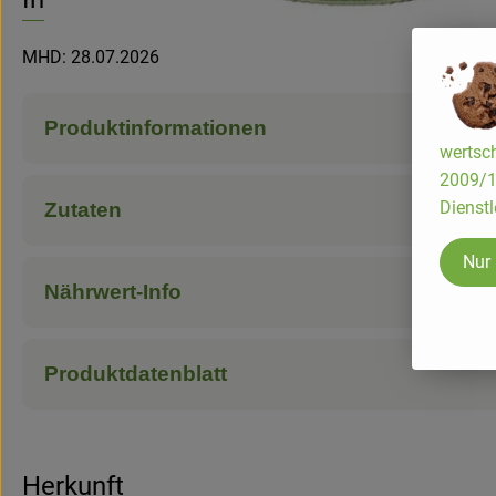
MHD: 28.07.2026
Produktinformationen
wertsch
2009/13
Dienstl
Zutaten
Nur
Nährwert-Info
Produktdatenblatt
Herkunft