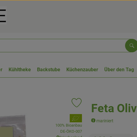
Su
r
Kühltheke
Backstube
Küchenzauber
Über den Tag
Feta Oli
Produkt zu Favouriten hinzufüge
, Verband:
mariniert
100% Bioanbau
, Kontrollstelle:
DE-ÖKO-007