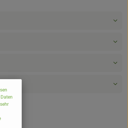
ssen
, Daten
 sehr
e