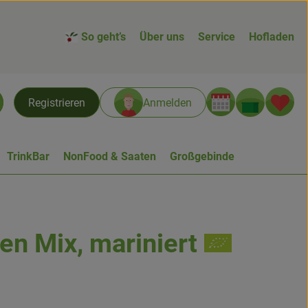
So geht’s
Über uns
Service
Hofladen
Warenk
L
Registrieren
Anmelden
chen
TrinkBar
NonFood & Saaten
Großgebinde
ven Mix, mariniert
n