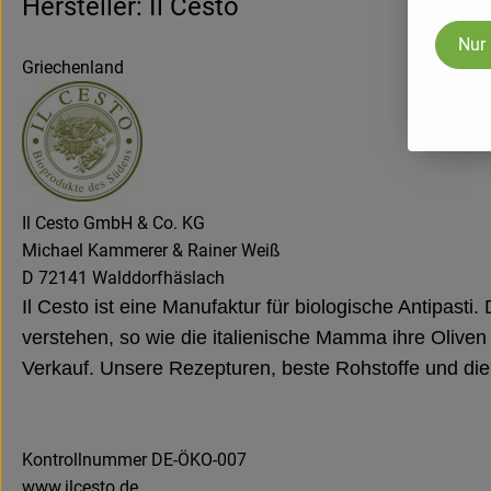
Hersteller: Il Cesto
Nur
Griechenland
Il Cesto GmbH & Co. KG
Michael Kammerer & Rainer Weiß
D 72141 Walddorfhäslach
Il Cesto ist eine Manufaktur für biologische Antipasti
verstehen, so wie die italienische Mamma ihre Oliven 
Verkauf. Unsere Rezepturen, beste Rohstoffe und die 
Kontrollnummer DE-ÖKO-007
www.ilcesto.de