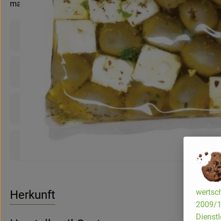
mariniert
Produktinformationen
Zutaten
Nährwert-Info
Produktdatenblatt
wertsch
Herkunft
2009/13
Dienstl