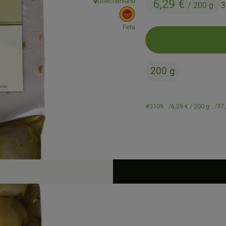
Griechenland
6,29 €
/ 200 g
3
, Herkunft:
, EU Herkunft:
Feta
200 g
#3109
6,29 €
/ 200 g
37