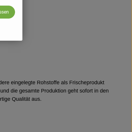
assen
ndere eingelegte Rohstoffe als Frischeprodukt
h und die gesamte Produktion geht sofort in den
tige Qualität aus.