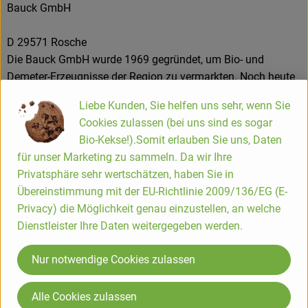
Bauck GmbH
D 29571 Rosche
Die Bauck GmbH wurde 1969 gegründet, um Bio- und
Demeter-Erzeugnisse der Region zu vermarkten. Noch heute
ist die Förderung der biologisch-dynamischen
Liebe Kunden, Sie helfen uns sehr, wenn Sie
Landwirtschaft eines der wichtigsten Ziele des
Cookies zulassen (bei uns sind es sogar
Naturkostherstellers.
Bio-Kekse!).Somit erlauben Sie uns, Daten
für unser Marketing zu sammeln. Da wir Ihre
Vollwertige Müslis, erlesene Mehle, Backmischungen für
Privatsphäre sehr wertschätzen, haben Sie in
saftige Torten, Kuchen und Brote, nahrhafte Porridges und
Übereinstimmung mit der EU-Richtlinie 2009/136/EG (E-
herzhafte Veggie-Mischungen, alles oft glutenfrei, weizenfrei
Privacy) die Möglichkeit genau einzustellen, an welche
und vegan – unter der Marke Bauck Mühle vertreibt die
Dienstleister Ihre Daten weitergegeben werden.
Bauck GmbH heute rund 150 Produkte. Immer unter dem
Motto: „Bio. Aus Liebe zur Zukunft.“
Nur notwendige Cookies zulassen
Die Bauck Mühle steht für innovative Rezepturen, in denen
Alle Cookies zulassen
ausschließlich Bio- und Demeter-Rohstoffe verarbeitet