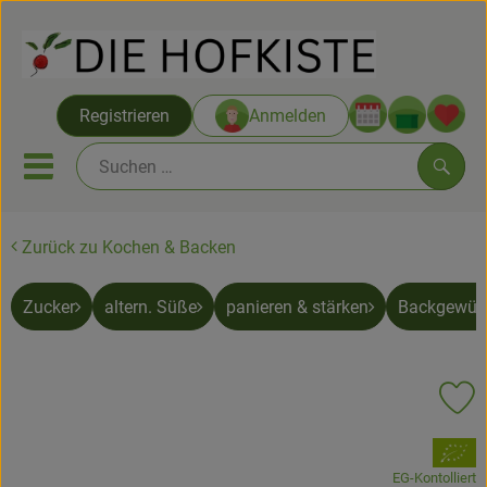
Warenko
Registrieren
Anmelden
Link
Mobiles Menu öffnen oder sc
Such
Zurück zu Kochen & Backen
Saatgut ab Juli
Zucker
altern. Süße
panieren & stärken
Backgewür
Themenwelten
Neu & Angebote
Pr
Hofkisten
, Verband:
Vom Acker
EG-Kontolliert