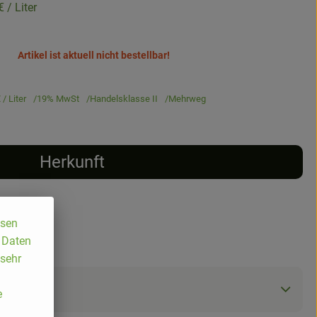
 €
/ Liter
Artikel ist aktuell nicht bestellbar!
€
/ Liter
19% MwSt
Handelsklasse II
Mehrweg
Herkunft
ssen
, Daten
 sehr
e