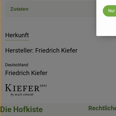
Zutaten
Nur
Herkunft
Hersteller: Friedrich Kiefer
Deutschland
Friedrich Kiefer
Rechtlich
Die Hofkiste