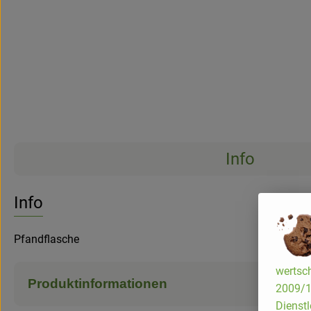
Info
Info
Pfandflasche
wertsch
Produktinformationen
2009/13
Dienstl