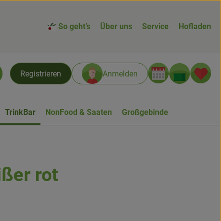
So geht’s
Über uns
Service
Hofladen
Warenk
L
Registrieren
Anmelden
chen
TrinkBar
NonFood & Saaten
Großgebinde
ßer rot
n