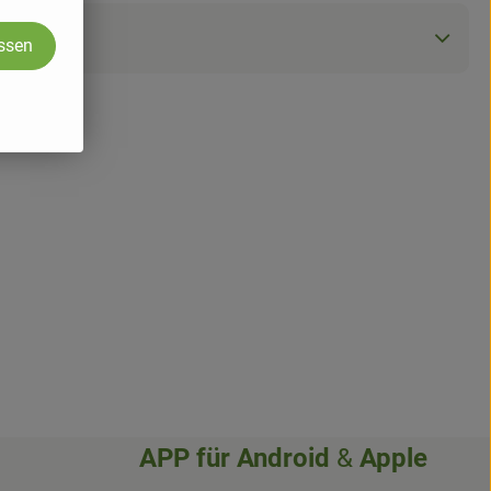
assen
APP für
Android
&
Apple