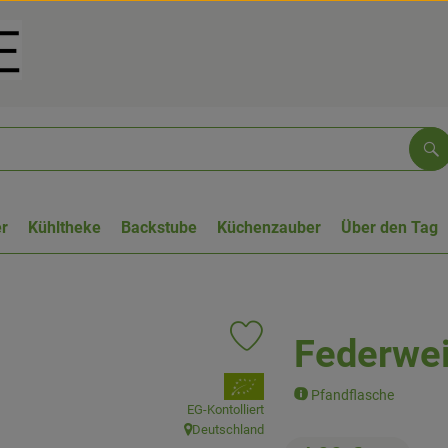
Su
r
Kühltheke
Backstube
Küchenzauber
Über den Tag
Federwei
Produkt zu Favouriten hinzufüge
, Verband:
Pfandflasche
EG-Kontolliert
Deutschland
, Herkunft: