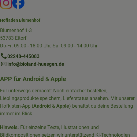
Externer Link zu https://www.instagram.com/die.hofkiste
Externer Link zu https://www.facebook.com/p/Die-
Hofladen Blumenhof
Blumenhof 1-3
53783 Eitorf
Do-Fr: 09:00 - 18:00 Uhr, Sa: 09:00 - 14:00 Uhr
02248-445083
info@bioland-huesgen.de
APP für
Android
&
Apple
Für unterwegs gemacht: Noch einfacher bestellen,
Lieblingsprodukte speichern, Lieferstatus ansehen. Mit unserer
Hofkisten-App (
Android
&
Apple
) behältst du deine Bestellung
immer im Blick.
Hinweis:
Für einzelne Texte, Illustrationen und
Bildkompositionen setzen wir unterstützend KI-Technologien