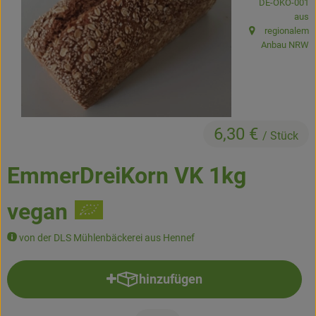
, Kontrollstelle
DE-ÖKO-001
Kühltheke
aus
regionalem
, Herkunft:
Backstube
Anbau NRW
Küchenzauber
Über den Tag
6,30 €
/ Stück
TrinkBar
NonFood & Saaten
EmmerDreiKorn VK 1kg
Großgebinde
vegan
von der DLS Mühlenbäckerei aus Hennef
So geht’s
hinzufügen
Über uns
Produkt zum Warenkorb hinzufü
Service