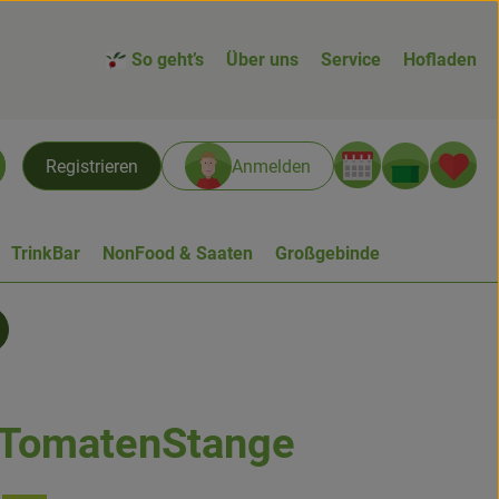
So geht’s
Über uns
Service
Hofladen
Warenk
L
Registrieren
Anmelden
chen
TrinkBar
NonFood & Saaten
Großgebinde
lTomatenStange
nzufügen