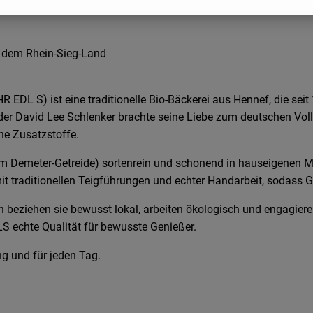
 dem Rhein-Sieg-Land
 EDL S) ist eine traditionelle Bio-Bäckerei aus Hennef, die s
ünder David Lee Schlenker brachte seine Liebe zum deutschen Vo
he Zusatzstoffe.
lem Demeter-Getreide) sortenrein und schonend in hauseigenen 
 mit traditionellen Teigführungen und echter Handarbeit, sodas
n beziehen sie bewusst lokal, arbeiten ökologisch und engagieren
S echte Qualität für bewusste Genießer.
g und für jeden Tag.