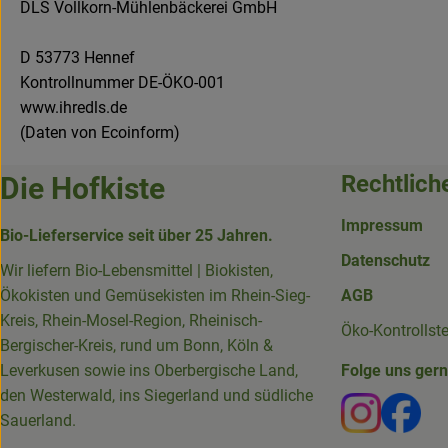
DLS Vollkorn-Mühlenbäckerei GmbH
D 53773 Hennef
Kontrollnummer DE-ÖKO-001
www.ihredls.de
(Daten von Ecoinform)
Rechtlich
Die Hofkiste
Impressum
Bio-Lieferservice seit über 25 Jahren.
Datenschutz
Wir liefern Bio-Lebensmittel | Biokisten,
Ökokisten und Gemüsekisten im Rhein-Sieg-
AGB
Kreis, Rhein-Mosel-Region, Rheinisch-
Öko-Kontrollst
Bergischer-Kreis, rund um Bonn, Köln &
Leverkusen sowie ins Oberbergische Land,
Folge uns ger
den Westerwald, ins Siegerland und südliche
Externer 
Ext
Sauerland.