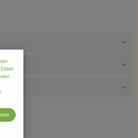
ssen
, Daten
 sehr
e
assen