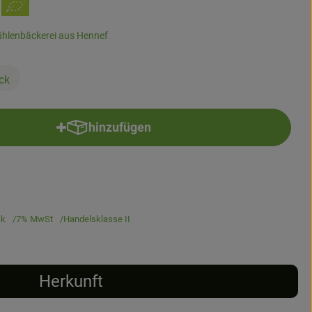
hlenbäckerei aus Hennef
ck
hinzufügen
Produkt zum Warenkorb hinzufügen
ck
7% MwSt
Handelsklasse II
Herkunft