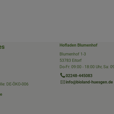
Hofladen Blumenhof
es
Blumenhof 1-3
53783 Eitorf
Do-Fr: 09:00 - 18:00 Uhr, Sa: 0
02248-445083
info@bioland-huesgen.de
elle: DE-ÖKO-006
ne
Link zu https://www.instagram.com/die.hofkiste/
erner Link zu https://www.facebook.com/p/Die-Hofkiste-Rhein