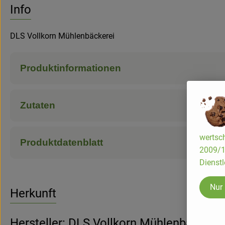
Info
DLS Vollkorn Mühlenbäckerei
Produktinformationen
Zutaten
wertsch
Produktdatenblatt
2009/13
Dienstl
Nur
Herkunft
Hersteller: DLS Vollkorn Mühlenbäckerei