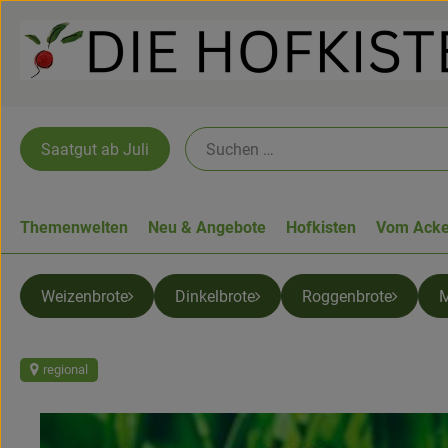
Saatgut ab Juli
Themenwelten
Neu & Angebote
Hofkisten
Vom Acke
Weizenbrote
Dinkelbrote
Roggenbrote
M
regional