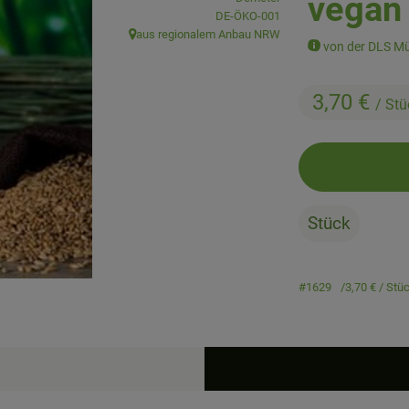
vegan
, Kontrollstelle:
DE-ÖKO-001
aus regionalem Anbau NRW
, Herkunft:
von der DLS Mü
3,70 €
/ Stü
Stück
#1629
3,70 €
/ Stü