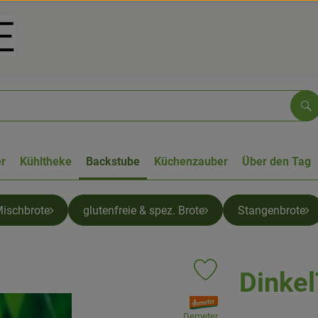
Su
r
Kühltheke
Backstube
Küchenzauber
Über den Tag
ischbrote
glutenfreie & spez. Brote
Stangenbrote
Dinke
Produkt zu Favouriten hi
, Verband:
Demeter