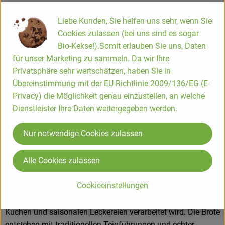
aus regionalem Anbau NRW
DLS Vollkorn-Mühlenbäckerei – Bio-Brot und Backwaren aus
Liebe Kunden, Sie helfen uns sehr, wenn Sie
dem Rhein-Sieg-Land
Cookies zulassen (bei uns sind es sogar
Bio-Kekse!).Somit erlauben Sie uns, Daten
für unser Marketing zu sammeln. Da wir Ihre
Die DLS Vollkorn-Mühlenbäckerei GmbH (auch bekannt als
Privatsphäre sehr wertschätzen, haben Sie in
IHR EDL S) ist eine traditionelle Bio-Bäckerei aus Hennef, die
Übereinstimmung mit der EU-Richtlinie 2009/136/EG (E-
seit 1991 aus Überzeugung hochwertige Backwaren aus
Privacy) die Möglichkeit genau einzustellen, an welche
kontrolliert biologischen und Demeter-Zutaten herstellt.
Dienstleister Ihre Daten weitergegeben werden.
Gründer David Lee Schlenker brachte seine Liebe zum
deutschen Vollkornbrot aus den USA mit und lebt sie mit
Nur notwendige Cookies zulassen
seinem Team jeden Tag aufs Neue handwerklich aus – ganz
ohne künstliche Zusatzstoffe.
Alle Cookies zulassen
Im eigenen Betrieb wird das Getreide aus der Region (vor
Cookieeinstellungen
allem Demeter-Getreide) sortenrein und schonend in
hauseigenen Mühlen vermahlen, bevor es zu Brot, Brötchen,
Kuchen und saisonalen Leckereien verarbeitet wird. Die Brote
entstehen mit traditionellen Teigführungen und echter