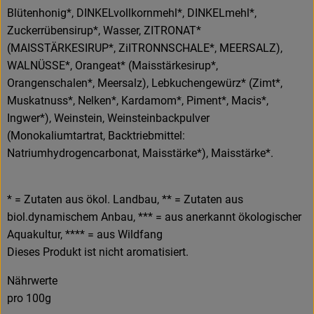
Blütenhonig*, DINKELvollkornmehl*, DINKELmehl*,
Hofladen
Zuckerrübensirup*, Wasser, ZITRONAT*
(MAISSTÄRKESIRUP*, ZiITRONNSCHALE*, MEERSALZ),
WALNÜSSE*, Orangeat* (Maisstärkesirup*,
Orangenschalen*, Meersalz), Lebkuchengewürz* (Zimt*,
Muskatnuss*, Nelken*, Kardamom*, Piment*, Macis*,
Ingwer*), Weinstein, Weinsteinbackpulver
(Monokaliumtartrat, Backtriebmittel:
Natriumhydrogencarbonat, Maisstärke*), Maisstärke*.
* = Zutaten aus ökol. Landbau, ** = Zutaten aus
biol.dynamischem Anbau, *** = aus anerkannt ökologischer
Aquakultur, **** = aus Wildfang
Dieses Produkt ist nicht aromatisiert.
Nährwerte
pro 100g