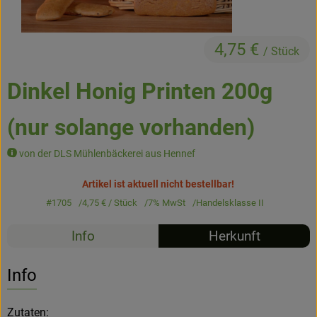
Kühltheke
Backstube
4,75 €
/ Stück
Küchenzauber
Dinkel Honig Printen 200g
Über den Tag
(nur solange vorhanden)
TrinkBar
von der DLS Mühlenbäckerei aus Hennef
NonFood & Saaten
Artikel ist aktuell nicht bestellbar!
Großgebinde
#1705
4,75 €
/ Stück
7% MwSt
Handelsklasse II
Info
Herkunft
So geht’s
Info
Über uns
Zutaten:
Service